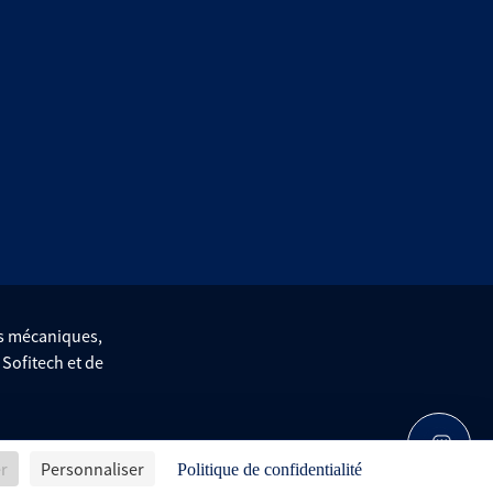
es mécaniques,
e Sofitech et de
er
Personnaliser
Conditions générales de vente
Avis d'achat
Politique de confidentialité