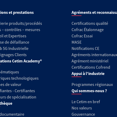
ions et prestations
Agréments et reconnaiss
ierie produits/procédés
Certifications qualité
s – contrôles – mesures
Cofrac Étalonnage
il et Expertises
Cofrac Essai
se de défaillance
MASE
b 5G Industrielle
Notifications CE
gnages Clients
Agréments internationau
ations Cetim Academy®
Agrément ministériel
Certifications Cofrend
hématiques
Appui à l'industrie
riques technologiques
es de valeur
Programmes régionaux
fiantes - Certifiantes
Qui sommes-nous ?
urs de spécialisation
Le Cetim en bref
thèque
Nos valeurs
 documentaire
Gouvernance