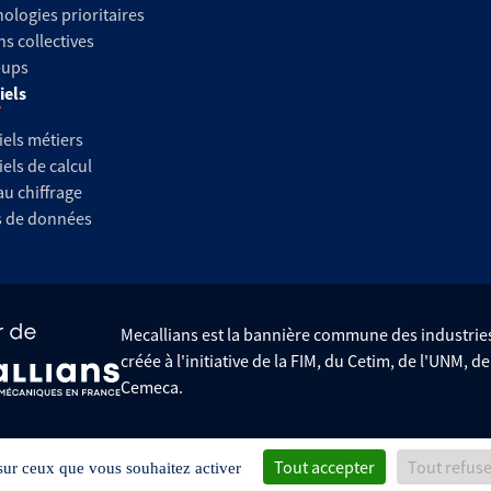
ologies prioritaires
ns collectives
-ups
iels
iels métiers
iels de calcul
au chiffrage
s de données
Mecallians est la bannière commune des industri
créée à l'initiative de la FIM, du Cetim, de l'UNM, d
Cemeca.
Tout accepter
Tout refus
Données personnelles
Gestion des cookies
 sur ceux que vous souhaitez activer