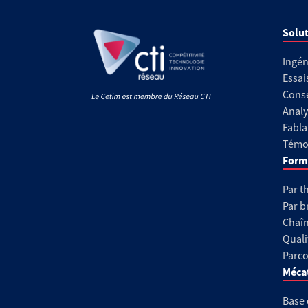
Solut
Ingén
Essai
Conse
Analy
Fabla
Témoi
Form
Par t
Par b
Chaîn
Quali
Parco
Méca
Base