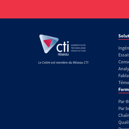
Solut
Ingén
Essai
Conse
Analy
Fabla
Témoi
Form
Par t
Par b
Chaîn
Quali