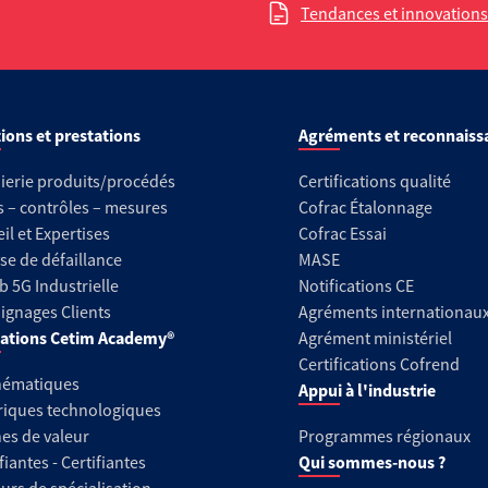
Tendances et innovations 
ions et prestations
Agréments et reconnaiss
ierie produits/procédés
Certifications qualité
s – contrôles – mesures
Cofrac Étalonnage
il et Expertises
Cofrac Essai
se de défaillance
MASE
b 5G Industrielle
Notifications CE
gnages Clients
Agréments internationau
ations Cetim Academy®
Agrément ministériel
Certifications Cofrend
hématiques
Appui à l'industrie
riques technologiques
es de valeur
Programmes régionaux
fiantes - Certifiantes
Qui sommes-nous ?