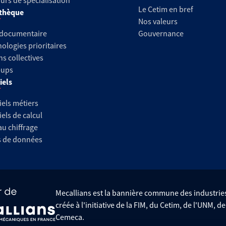
urs de spécialisation
Le Cetim en bref
thèque
Nos valeurs
 documentaire
Gouvernance
ologies prioritaires
ns collectives
-ups
iels
iels métiers
iels de calcul
au chiffrage
s de données
Mecallians est la bannière commune des industri
créée à l'initiative de la FIM, du Cetim, de l'UNM, d
Cemeca.