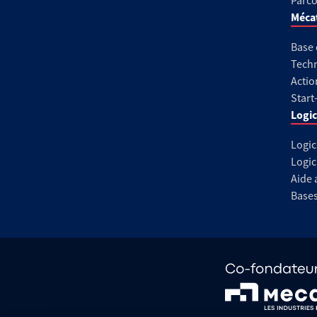
Parco
Méca
Base
Techn
Actio
Start
Logic
Logic
Logic
Aide 
Base