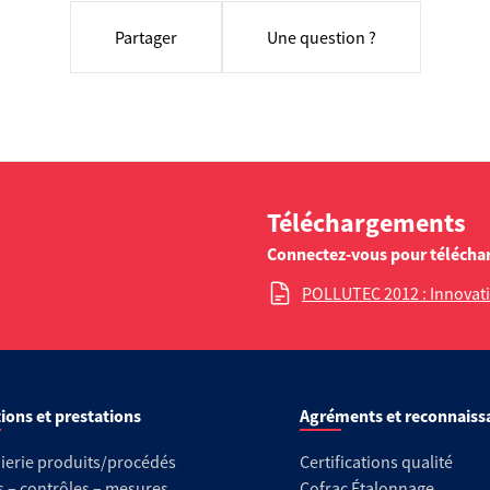
Partager
Une question ?
Téléchargements
Connectez-vous pour télécha
POLLUTEC 2012 : Innovati
ions et prestations
Agréments et reconnaiss
ierie produits/procédés
Certifications qualité
s – contrôles – mesures
Cofrac Étalonnage