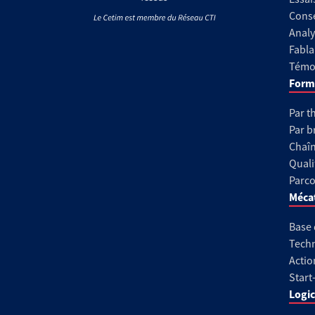
Conse
Analy
Fabla
Témoi
Form
Par t
Par b
Chaîn
Quali
Parco
Méca
Base
Techn
Actio
Start
Logic