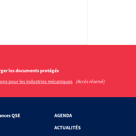
rger les documents protégés
ons pour les industries mécaniques
(Accès réservé)
ances QSE
AGENDA
ACTUALITÉS