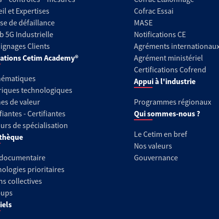
il et Expertises
Cofrac Essai
se de défaillance
MASE
b 5G Industrielle
Notifications CE
gnages Clients
Agréments internationau
ations Cetim Academy®
Agrément ministériel
Certifications Cofrend
hématiques
Appui à l'industrie
riques technologiques
es de valeur
Programmes régionaux
fiantes - Certifiantes
Qui sommes-nous ?
urs de spécialisation
Le Cetim en bref
thèque
Nos valeurs
 documentaire
Gouvernance
ologies prioritaires
ns collectives
-ups
iels