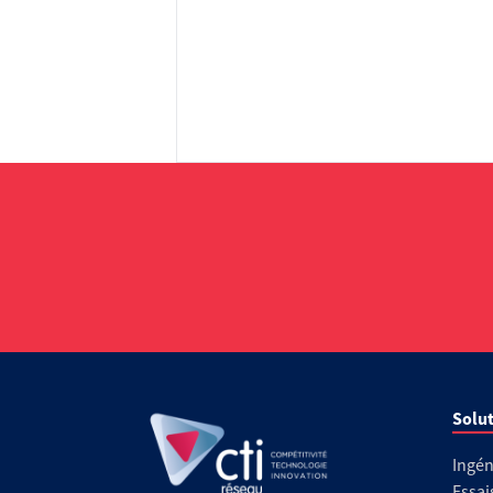
Solut
Ingén
Essai