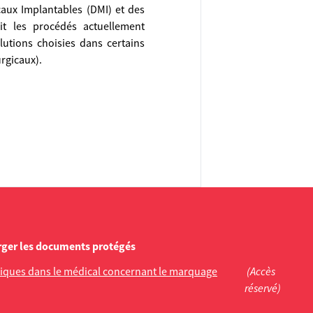
caux Implantables (DMI) et des
rit les procédés actuellement
lutions choisies dans certains
rgicaux).
rger les documents protégés
atiques dans le médical concernant le marquage
(Accès
réservé)