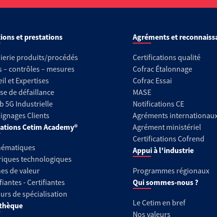
ions et prestations
Agréments et reconnaiss
ierie produits/procédés
Certifications qualité
s – contrôles – mesures
Cofrac Étalonnage
il et Expertises
Cofrac Essai
se de défaillance
MASE
b 5G Industrielle
Notifications CE
gnages Clients
Agréments internationau
ations Cetim Academy®
Agrément ministériel
Certifications Cofrend
hématiques
Appui à l'industrie
riques technologiques
es de valeur
Programmes régionaux
fiantes - Certifiantes
Qui sommes-nous ?
urs de spécialisation
Le Cetim en bref
thèque
Nos valeurs