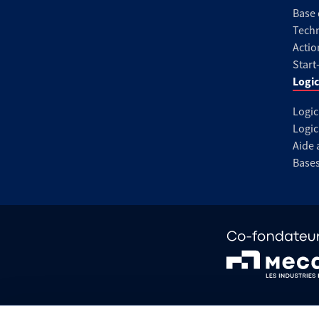
Base
Techn
Actio
Start
Logic
Logic
Logic
Aide 
Base