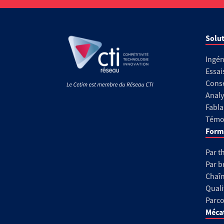
Solut
Ingén
Essai
Conse
Analy
Fabla
Témoi
Form
Par t
Par b
Chaîn
Quali
Parco
Méca