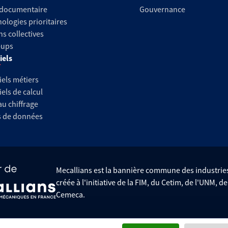
 documentaire
Gouvernance
ologies prioritaires
ns collectives
-ups
iels
iels métiers
iels de calcul
au chiffrage
s de données
Mecallians est la bannière commune des industri
créée à l'initiative de la FIM, du Cetim, de l'UNM, d
Cemeca.