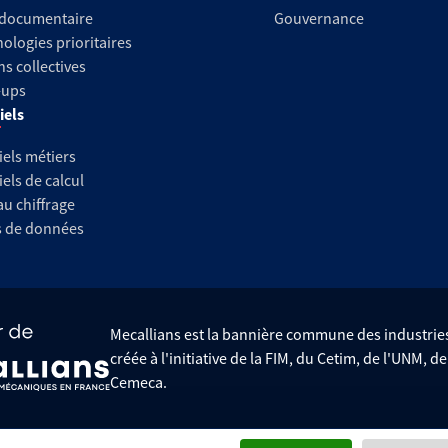
 documentaire
Gouvernance
ologies prioritaires
ns collectives
-ups
iels
iels métiers
iels de calcul
au chiffrage
s de données
Mecallians est la bannière commune des industri
créée à l'initiative de la FIM, du Cetim, de l'UNM, d
Cemeca.