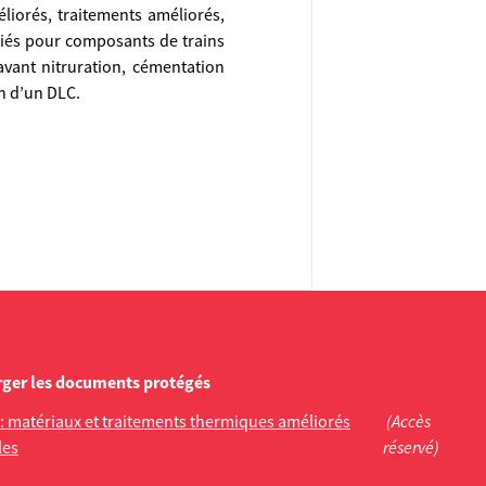
liorés, traitements améliorés,
lliés pour composants de trains
avant nitruration, cémentation
n d’un DLC.
rger les documents protégés
6: matériaux et traitements thermiques améliorés
(Accès
les
réservé)