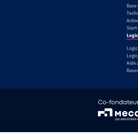
Base
Techn
Actio
Start
Logic
Logic
Logic
Aide 
Base