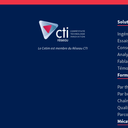
Solut
Ingén
Essai
Conse
Analy
Fabla
Témoi
Form
Par t
Par b
Chaîn
Quali
Parco
Méca