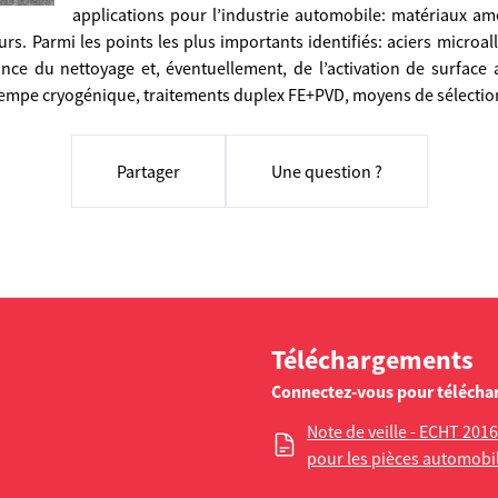
applications pour l’industrie automobile: matériaux amé
s. Parmi les points les plus importants identifiés: aciers microa
ce du nettoyage et, éventuellement, de l’activation de surface 
rempe cryogénique, traitements duplex FE+PVD, moyens de sélectio
Partager
Une question ?
Téléchargements
Connectez-vous pour télécha
Note de veille - ECHT 201
pour les pièces automobi