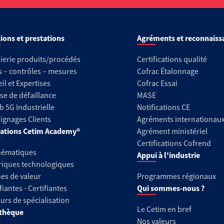
ions et prestations
Agréments et reconnaiss
ierie produits/procédés
Certifications qualité
s – contrôles – mesures
Cofrac Étalonnage
il et Expertises
Cofrac Essai
se de défaillance
MASE
b 5G Industrielle
Notifications CE
gnages Clients
Agréments internationau
ations Cetim Academy®
Agrément ministériel
Certifications Cofrend
hématiques
Appui à l'industrie
riques technologiques
es de valeur
Programmes régionaux
fiantes - Certifiantes
Qui sommes-nous ?
urs de spécialisation
Le Cetim en bref
thèque
Nos valeurs