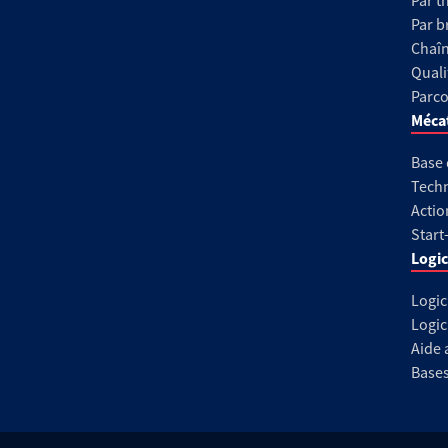
Par t
Par b
Chaîn
Quali
Parco
Méca
Base
Techn
Actio
Start
Logic
Logic
Logic
Aide 
Base