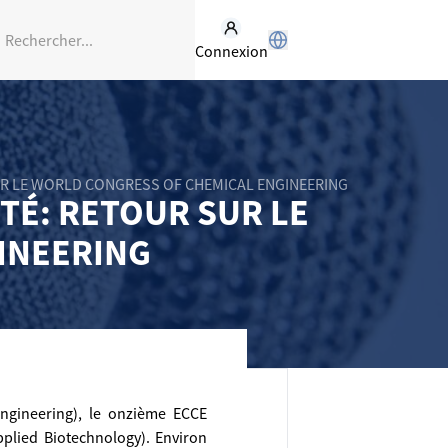
Connexion
 SUR LE WORLD CONGRESS OF CHEMICAL ENGINEERING
ITÉ: RETOUR SUR LE
INEERING
ngineering), le onzième ECCE
plied Biotechnology). Environ