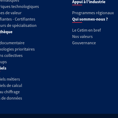
hématiques
Appui à l'industrie
riques technologiques
es de valeur
Programmes régionaux
fiantes - Certifiantes
Qui sommes-nous ?
urs de spécialisation
Le Cetim en bref
thèque
Nos valeurs
 documentaire
Gouvernance
ologies prioritaires
ns collectives
-ups
iels
iels métiers
iels de calcul
au chiffrage
s de données