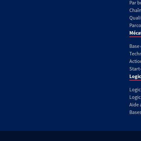
Par b
Chaîn
Quali
Parco
Méca
Base
Techn
Actio
Start
Logic
Logic
Logic
Aide 
Base