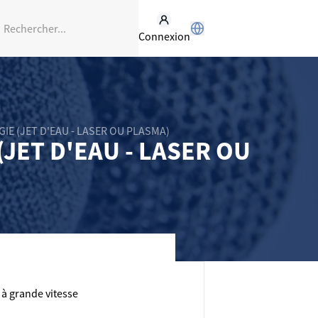
Connexion
IE (JET D'EAU - LASER OU PLASMA)
JET D'EAU - LASER OU
à grande vitesse