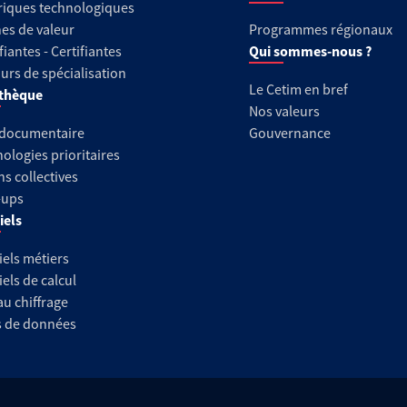
riques technologiques
es de valeur
Programmes régionaux
fiantes - Certifiantes
Qui sommes-nous ?
urs de spécialisation
Le Cetim en bref
thèque
Nos valeurs
 documentaire
Gouvernance
ologies prioritaires
ns collectives
-ups
iels
iels métiers
iels de calcul
au chiffrage
s de données