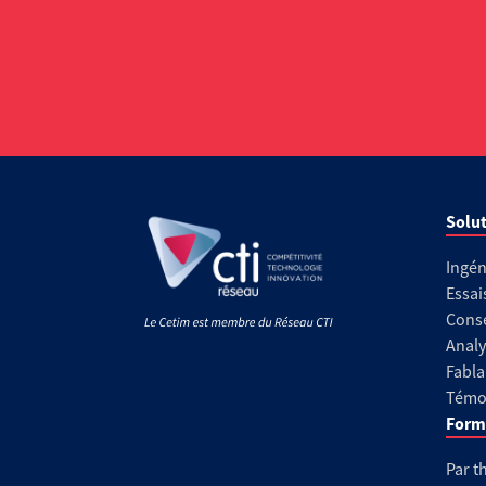
Solut
Ingén
Essai
Conse
Analy
Fabla
Témoi
Form
Par t