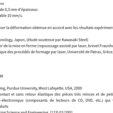
eur
m de 0,3 mm d'épaisseur.
table 10 mm/s.
ser la déformation obtenue en accord avec les résultats expérimen
echnology, Japon, (étude soutenue par Kawasaki Steel)
ser de la mise en forme (repoussage assisté par laser, brevet Fraunh
ue des procédés de formage par laser, Université de Patras, Grèce
kW
ng, Purdue University, West Lafayette, USA, 2000
ntact et sans retour élastique des pièces très minces et de pet
to-électronique (composants de lecteurs de CD, DVD, etc.) qui
duits
ing Science and Engineering, (123) 02/2001