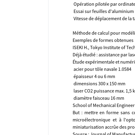
 Opération pilotée par ordinat
 Essai sur feuilles d'aluminiu
 Vitesse de déplacement de la 
Méthode de calcul pour modéli
Exemples de formes obtenues
ISEKI H., Tokyo Institute of T
Déjà étudié : assistance par la
Étude expérimentale et numériq
 acier pour tôle navale 1.0584
 épaisseur 4 ou 6 mm
 dimensions 300 x 150 mm
 laser CO2 puissance max. 1,5 
 diamètre faisceau 16 mm
School of Mechanical Engineeri
But : mettre en forme sans co
microélectronique et à l'op
miniaturisation accrûe des pro
Source : Journal of Manufactur