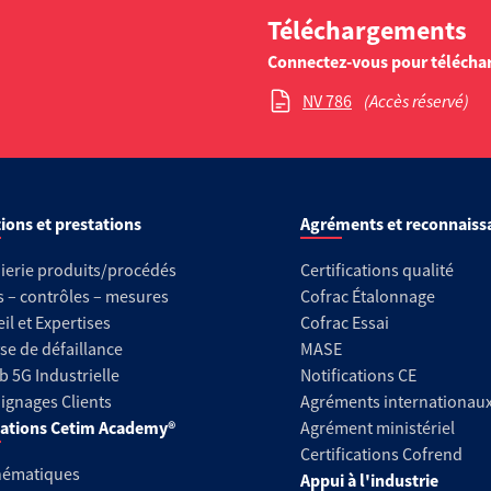
Téléchargements
Connectez-vous pour télécha
NV 786
(Accès réservé)
ions et prestations
Agréments et reconnaiss
ierie produits/procédés
Certifications qualité
s – contrôles – mesures
Cofrac Étalonnage
il et Expertises
Cofrac Essai
se de défaillance
MASE
b 5G Industrielle
Notifications CE
gnages Clients
Agréments internationau
ations Cetim Academy®
Agrément ministériel
Certifications Cofrend
hématiques
Appui à l'industrie