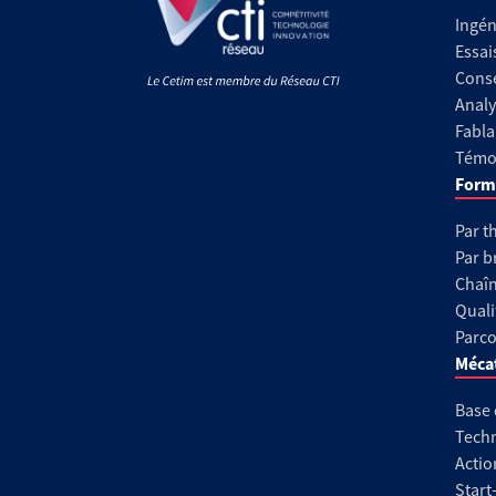
Ingén
Essai
Conse
Analy
Fabla
Témoi
Form
Par t
Par b
Chaîn
Quali
Parco
Méca
Base
Techn
Actio
Start