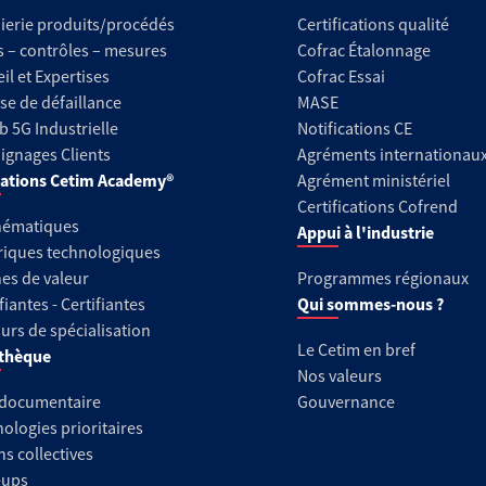
ierie produits/procédés
Certifications qualité
s – contrôles – mesures
Cofrac Étalonnage
il et Expertises
Cofrac Essai
se de défaillance
MASE
b 5G Industrielle
Notifications CE
gnages Clients
Agréments internationau
ations Cetim Academy®
Agrément ministériel
Certifications Cofrend
hématiques
Appui à l'industrie
riques technologiques
es de valeur
Programmes régionaux
fiantes - Certifiantes
Qui sommes-nous ?
urs de spécialisation
Le Cetim en bref
thèque
Nos valeurs
 documentaire
Gouvernance
ologies prioritaires
ns collectives
-ups