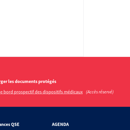
rger les documents protégés
e bord prospectif des dispositifs médicaux
(Accès réservé)
ances QSE
AGENDA