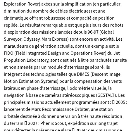
Exploration Rover) axées sur la simplification (en particulier
diminution du nombre de câbles électriques) et une
cinématique offrant robustesse et compacité en position
repliée. Le résultat remarquable est que plusieurs des robots
d'exploration des missions lancées depuis 96-97 (Global
Surveyor, Odyssey, Mars Express) sont encore en activité. Les
maraudeurs de génération actuelle, dont un exemple est le
FIDO (Field Integrated Design and Operations Rover) du Jet
Propulsion Laboratory, sont destinés à être parachutés sur site
et non amenés par un module d'aterrissage séparé. Ils
intègrent des technologies telles que DIMES (Descent Image
Motion Estimation Systems) pour la compensation des vents
latéraux en phase d'aterrissage, l'odométrie visuelle, la
navigation à base de caméras stéréoscopiques (GESTALT). Les
principales missions actuellement programmées sont :  2005 :
lancement de Mars Reconnaissance Orbiter, une station
orbitale destinée à donner une vision à très haute résolution
du terrain  2007 : Phenix Scout, expédition sur long trajet
pour détecter la présence de glace  2009 : deux missions de