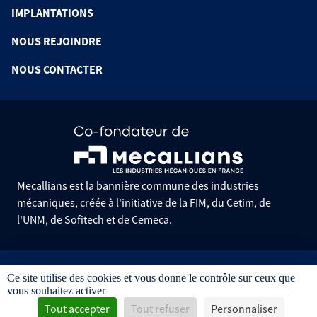
IMPLANTATIONS
NOUS REJOINDRE
NOUS CONTACTER
Mecallians est la bannière commune des industries
mécaniques, créée à l'initiative de la FIM, du Cetim, de
l'UNM, de Sofitech et de Cemeca.
Informations pratiques
Ce site utilise des cookies et vous donne le contrôle sur ceux que
Mentions légales
vous souhaitez activer
Données personnelles
Gestion des cookies
Tout accepter
Tout refuser
Personnaliser