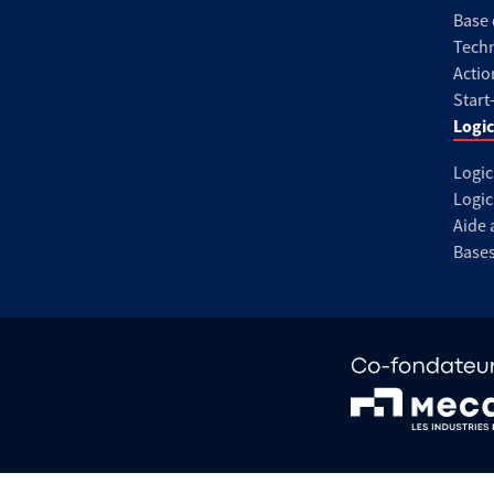
Base
Techn
Actio
Start
Logic
Logic
Logic
Aide 
Base