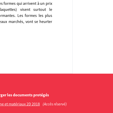
es formes qui arrivent à un prix
aquettes) visent surtout le
ormantes. Les formes les plus
veaux marchés, vont se heurter
rger les documents protégés
ène et matériaux 2D 2018
(Accès réservé)