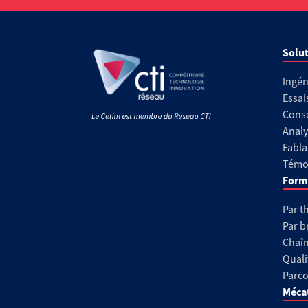
Solut
Ingén
Essai
Conse
Analy
Fabla
Témoi
Form
Par t
Par b
Chaîn
Quali
Parco
Méca