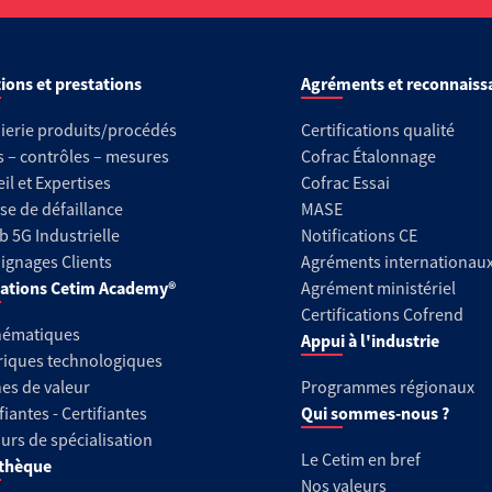
ions et prestations
Agréments et reconnaiss
ierie produits/procédés
Certifications qualité
s – contrôles – mesures
Cofrac Étalonnage
il et Expertises
Cofrac Essai
se de défaillance
MASE
b 5G Industrielle
Notifications CE
gnages Clients
Agréments internationau
ations Cetim Academy®
Agrément ministériel
Certifications Cofrend
hématiques
Appui à l'industrie
riques technologiques
es de valeur
Programmes régionaux
fiantes - Certifiantes
Qui sommes-nous ?
urs de spécialisation
Le Cetim en bref
thèque
Nos valeurs