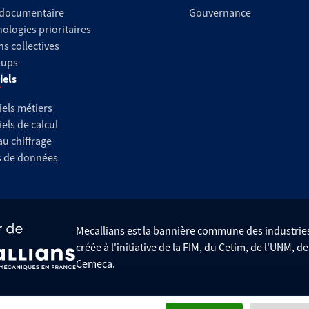
 documentaire
Gouvernance
ologies prioritaires
ns collectives
-ups
iels
iels métiers
iels de calcul
au chiffrage
s de données
Mecallians est la bannière commune des industri
créée à l'initiative de la FIM, du Cetim, de l'UNM, d
Cemeca.