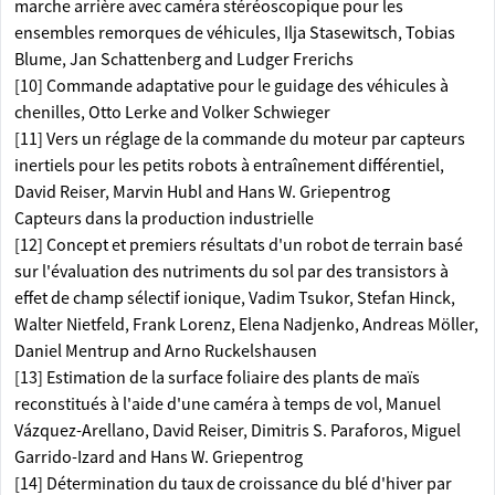
marche arrière avec caméra stéréoscopique pour les
ensembles remorques de véhicules, Ilja Stasewitsch, Tobias
Blume, Jan Schattenberg and Ludger Frerichs
[10] Commande adaptative pour le guidage des véhicules à
chenilles, Otto Lerke and Volker Schwieger
[11] Vers un réglage de la commande du moteur par capteurs
inertiels pour les petits robots à entraînement différentiel,
David Reiser, Marvin Hubl and Hans W. Griepentrog
Capteurs dans la production industrielle
[12] Concept et premiers résultats d'un robot de terrain basé
sur l'évaluation des nutriments du sol par des transistors à
effet de champ sélectif ionique, Vadim Tsukor, Stefan Hinck,
Walter Nietfeld, Frank Lorenz, Elena Nadjenko, Andreas Möller,
Daniel Mentrup and Arno Ruckelshausen
[13] Estimation de la surface foliaire des plants de maïs
reconstitués à l'aide d'une caméra à temps de vol, Manuel
Vázquez-Arellano, David Reiser, Dimitris S. Paraforos, Miguel
Garrido-Izard and Hans W. Griepentrog
[14] Détermination du taux de croissance du blé d'hiver par