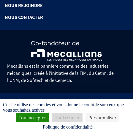
NOUS REJOINDRE
NOUS CONTACTER
Mecallians est la bannière commune des industries
mécaniques, créée à l'initiative de la FIM, du Cetim, de
l'UNM, de Sofitech et de Cemeca.
Informations pratiques
Ce site utilise des cookies et vous donne le contrôle sur ceux que
Mentions légales
vous souhaitez activer
Données personnelles
Gestion des cookies
Tout accepter
Tout refuser
Personnaliser
Conditions générales de vente
Politique de confidentialité
Avis d'achat