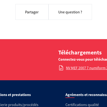
Partager
Une question ?
Téléchargements
Connectez-vous pour télécha
NV MEF 2007 7 numiform 
ions et prestations
Agréments et reconnaiss
ierie produits/procédés
Certifications qualité