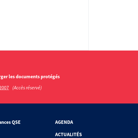
rger les documents protégés
2007
(Accès réservé)
ances QSE
AGENDA
ACTUALITÉS