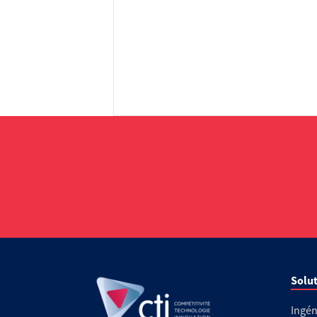
Solut
Ingén