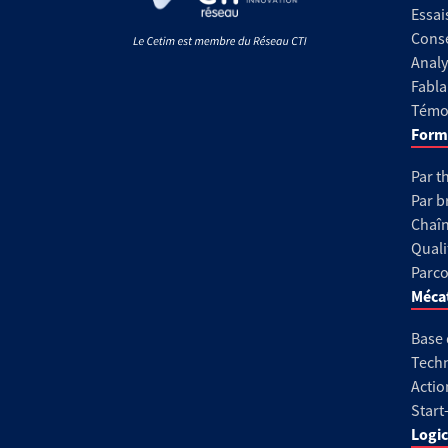
Essai
Conse
Analy
Fabla
Témoi
Form
Par t
Par b
Chaîn
Quali
Parco
Méca
Base
Techn
Actio
Start
Logic