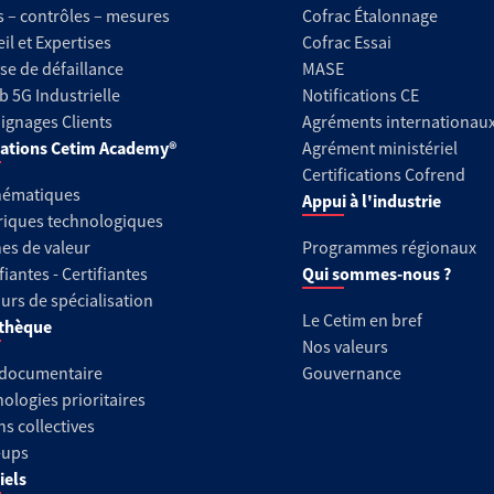
s – contrôles – mesures
Cofrac Étalonnage
il et Expertises
Cofrac Essai
se de défaillance
MASE
b 5G Industrielle
Notifications CE
gnages Clients
Agréments internationau
ations Cetim Academy®
Agrément ministériel
Certifications Cofrend
hématiques
Appui à l'industrie
riques technologiques
es de valeur
Programmes régionaux
fiantes - Certifiantes
Qui sommes-nous ?
urs de spécialisation
Le Cetim en bref
thèque
Nos valeurs
 documentaire
Gouvernance
ologies prioritaires
ns collectives
-ups
iels