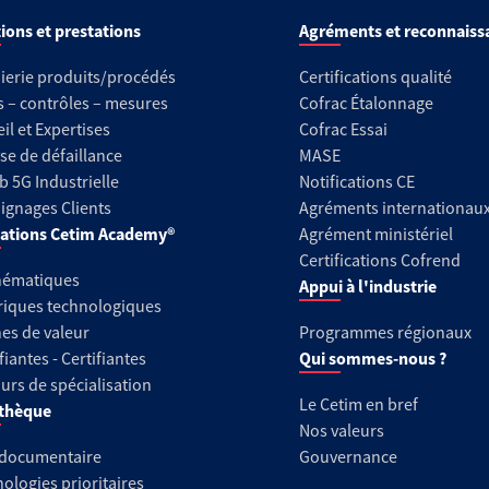
ions et prestations
Agréments et reconnaiss
ierie produits/procédés
Certifications qualité
s – contrôles – mesures
Cofrac Étalonnage
il et Expertises
Cofrac Essai
se de défaillance
MASE
b 5G Industrielle
Notifications CE
gnages Clients
Agréments internationau
ations Cetim Academy®
Agrément ministériel
Certifications Cofrend
hématiques
Appui à l'industrie
riques technologiques
es de valeur
Programmes régionaux
fiantes - Certifiantes
Qui sommes-nous ?
urs de spécialisation
Le Cetim en bref
thèque
Nos valeurs
 documentaire
Gouvernance
ologies prioritaires