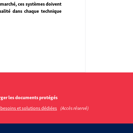
le marché, ces systèmes doivent
ualité dans chaque technique
rger les documents protégés
 besoins et solutions dédiées
(Accès réservé)