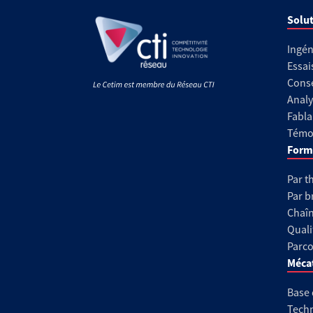
Solut
Ingén
Essai
Conse
Analy
Fabla
Témoi
Form
Par t
Par b
Chaîn
Quali
Parco
Méca
Base
Techn