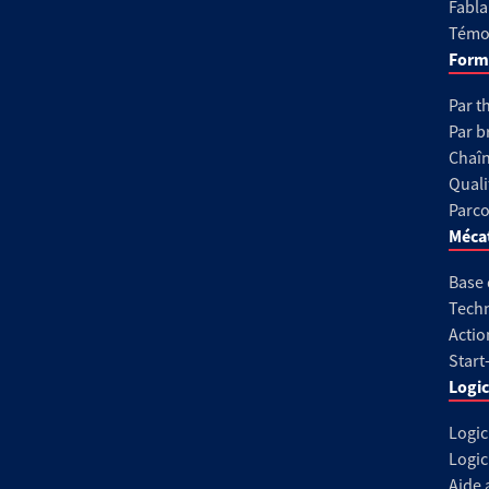
Fabla
Témoi
Form
Par t
Par b
Chaîn
Quali
Parco
Méca
Base
Techn
Actio
Start
Logic
Logic
Logic
Aide 