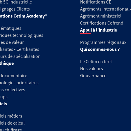
b 5G Industrielle
Notifications CE
gnages Clients
Agréments internationau
ations Cetim Academy®
Agrément ministériel
Certifications Cofrend
hématiques
Appui à l'industrie
riques technologiques
es de valeur
Programmes régionaux
fiantes - Certifiantes
Qui sommes-nous ?
urs de spécialisation
Le Cetim en bref
thèque
Nos valeurs
 documentaire
Gouvernance
ologies prioritaires
ns collectives
-ups
iels
iels métiers
iels de calcul
au chiffrage