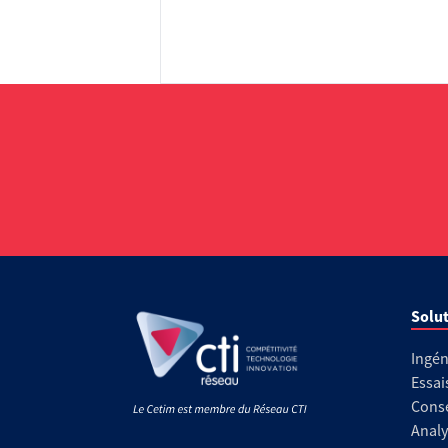
Solut
Ingén
Essai
Conse
Analy