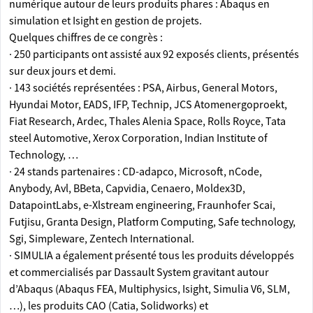
numérique autour de leurs produits phares : Abaqus en
simulation et Isight en gestion de projets.
Quelques chiffres de ce congrès :
· 250 participants ont assisté aux 92 exposés clients, présentés
sur deux jours et demi.
· 143 sociétés représentées : PSA, Airbus, General Motors,
Hyundai Motor, EADS, IFP, Technip, JCS Atomenergoproekt,
Fiat Research, Ardec, Thales Alenia Space, Rolls Royce, Tata
steel Automotive, Xerox Corporation, Indian Institute of
Technology, …
· 24 stands partenaires : CD-adapco, Microsoft, nCode,
Anybody, Avl, BBeta, Capvidia, Cenaero, Moldex3D,
DatapointLabs, e-Xlstream engineering, Fraunhofer Scai,
Futjisu, Granta Design, Platform Computing, Safe technology,
Sgi, Simpleware, Zentech International.
· SIMULIA a également présenté tous les produits développés
et commercialisés par Dassault System gravitant autour
d’Abaqus (Abaqus FEA, Multiphysics, Isight, Simulia V6, SLM,
…), les produits CAO (Catia, Solidworks) et