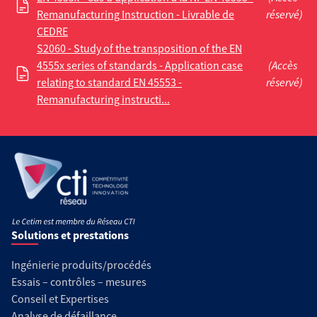
Remanufacturing Instruction - Livrable de
réservé)
CEDRE
S2060 - Study of the transposition of the EN
4555x series of standards - Application case
(Accès
relating to standard EN 45553 -
réservé)
Remanufacturing instructi...
Solutions et prestations
Ingénierie produits/procédés
Essais – contrôles – mesures
Conseil et Expertises
Analyse de défaillance