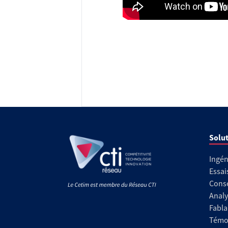
Solut
Ingén
Essai
Conse
Analy
Fabla
Témoi