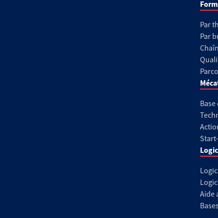
Form
Par t
Par b
Chaîn
Quali
Parco
Méca
Base
Techn
Actio
Start
Logic
Logic
Logic
Aide 
Base