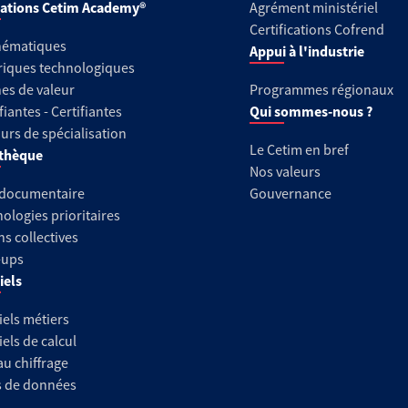
ations Cetim Academy®
Agrément ministériel
Certifications Cofrend
hématiques
Appui à l'industrie
riques technologiques
es de valeur
Programmes régionaux
fiantes - Certifiantes
Qui sommes-nous ?
urs de spécialisation
Le Cetim en bref
thèque
Nos valeurs
 documentaire
Gouvernance
ologies prioritaires
ns collectives
-ups
iels
iels métiers
iels de calcul
au chiffrage
s de données