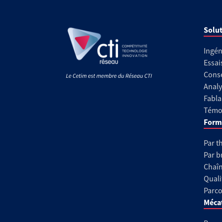
Solut
Ingén
Essai
Conse
Analy
Fabla
Témoi
Form
Par t
Par b
Chaîn
Quali
Parco
Méca