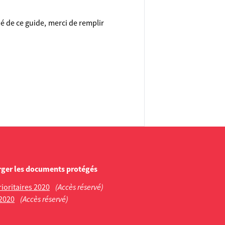
é de ce guide, merci de remplir
rger les documents protégés
ioritaires 2020
(Accès réservé)
 2020
(Accès réservé)