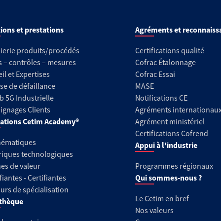
ions et prestations
Agréments et reconnaiss
ierie produits/procédés
Certifications qualité
s – contrôles – mesures
Cofrac Étalonnage
il et Expertises
Cofrac Essai
se de défaillance
MASE
b 5G Industrielle
Notifications CE
gnages Clients
Agréments internationau
ations Cetim Academy®
Agrément ministériel
Certifications Cofrend
hématiques
Appui à l'industrie
riques technologiques
es de valeur
Programmes régionaux
fiantes - Certifiantes
Qui sommes-nous ?
urs de spécialisation
Le Cetim en bref
thèque
Nos valeurs