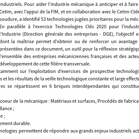
industriels. Pour aider l’industrie mécanique à anticiper et à faire
Cetim, avec l’appui de la FIM, et en collaboration avec le Cetim-Ctdec,
soudure, a identifié 53 technologies jugées prioritaires pour la mé
En parallèle à l’exercice Technologies Clés 2020 pour l’indust
l’Industrie (Direction générale des entreprises - DGE), l’objectif e
dont la maîtrise permet d’obtenir ou de renforcer un avantage co
présentées dans ce document, un outil pour la réflexion stratégique
l’ensemble des entreprises mécaniciennes françaises et des act
développement de cette filière transversale.
amment sur l’exploitation d’exercices de prospective technologi
ts et les résultats de la veille technologique constante et large effec
res se répartissent en 6 briques interdépendantes qui constitu
e coeur de la mécanique : Matériaux et surfaces, Procédés de fabrica
lance ;
e ;
pement durable.
nologies permettent de répondre aux grands enjeux industriels ac