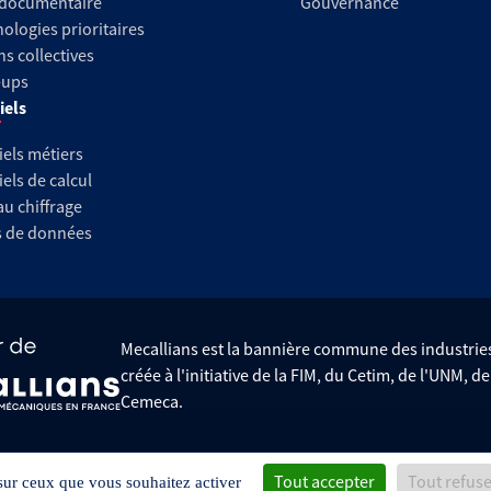
 documentaire
Gouvernance
ologies prioritaires
ns collectives
-ups
iels
iels métiers
iels de calcul
au chiffrage
s de données
Mecallians est la bannière commune des industri
créée à l'initiative de la FIM, du Cetim, de l'UNM, d
Cemeca.
Tout accepter
Tout refus
Données personnelles
Gestion des cookies
 sur ceux que vous souhaitez activer