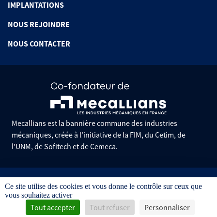
IMPLANTATIONS
NOUS REJOINDRE
NOUS CONTACTER
Mecallians est la bannière commune des industries
mécaniques, créée à l'initiative de la FIM, du Cetim, de
l'UNM, de Sofitech et de Cemeca.
Informations pratiques
Ce site utilise des cookies et vous donne le contrôle sur ceux que
Mentions légales
vous souhaitez activer
Données personnelles
Gestion des cookies
Tout accepter
Tout refuser
Personnaliser
Conditions générales de vente