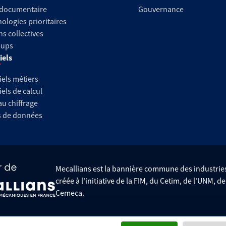
 documentaire
Gouvernance
ologies prioritaires
ns collectives
-ups
iels
iels métiers
iels de calcul
au chiffrage
s de données
Mecallians est la bannière commune des industri
créée à l'initiative de la FIM, du Cetim, de l'UNM, d
Cemeca.