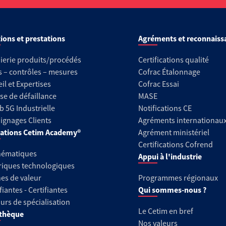
ions et prestations
Agréments et reconnaiss
ierie produits/procédés
Certifications qualité
s – contrôles – mesures
Cofrac Étalonnage
il et Expertises
Cofrac Essai
se de défaillance
MASE
b 5G Industrielle
Notifications CE
gnages Clients
Agréments internationau
ations Cetim Academy®
Agrément ministériel
Certifications Cofrend
hématiques
Appui à l'industrie
riques technologiques
es de valeur
Programmes régionaux
fiantes - Certifiantes
Qui sommes-nous ?
urs de spécialisation
Le Cetim en bref
thèque
Nos valeurs