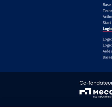
Base
Techn
Actio
Start
Logic
Logic
Logic
Aide 
Base