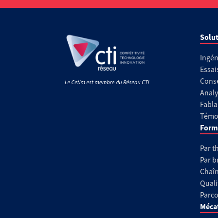
Solut
Ingén
Essai
Conse
Analy
Fabla
Témoi
Form
Par t
Par b
Chaîn
Quali
Parco
Méca