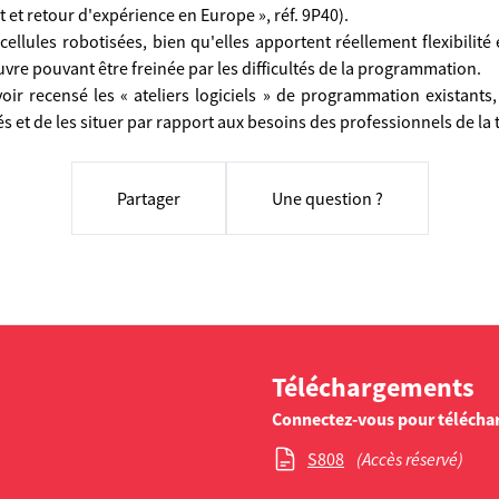
rt et retour d'expérience en Europe », réf. 9P40).
ellules robotisées, bien qu'elles apportent réellement flexibilité 
uvre pouvant être freinée par les difficultés de la programmation.
oir recensé les « ateliers logiciels » de programmation existants,
s et de les situer par rapport aux besoins des professionnels de la t
Partager
Une question ?
Téléchargements
Connectez-vous pour télécha
S808
(Accès réservé)