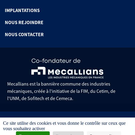
IMPLANTATIONS
NOUS REJOINDRE
NOUS CONTACTER
Mecallians est la bannière commune des industries
mécaniques, créée à l'initiative de la FIM, du Cetim, de
l'UNM, de Sofitech et de Cemeca.
Informations pratiques
Ce site utilise des cookies et vous donne le contrôle sur ceux que
Mentions légales
vous souhaitez activer
Données personnelles