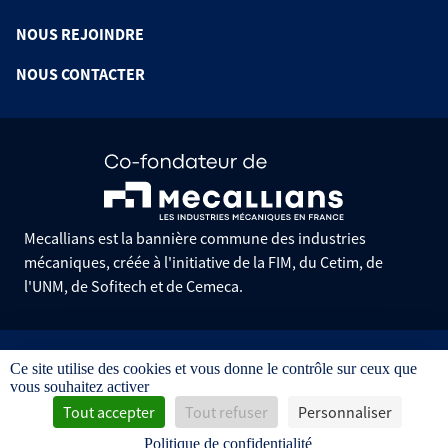
NOUS REJOINDRE
NOUS CONTACTER
Mecallians est la bannière commune des industries
mécaniques, créée à l'initiative de la FIM, du Cetim, de
l'UNM, de Sofitech et de Cemeca.
Informations pratiques
Ce site utilise des cookies et vous donne le contrôle sur ceux que
Mentions légales
vous souhaitez activer
Données personnelles
Gestion des cookies
Tout accepter
Tout refuser
Personnaliser
Conditions générales de vente
Politique de confidentialité
Avis d'achat