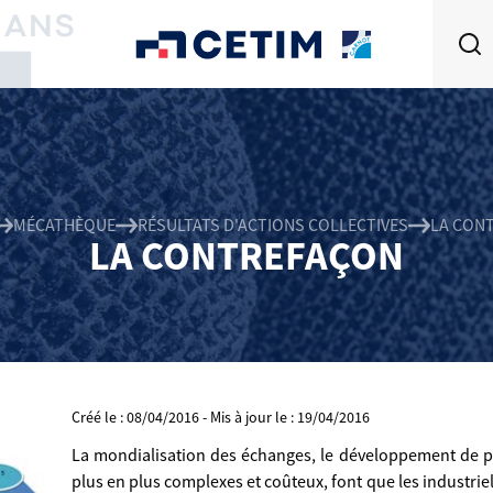
MÉCATHÈQUE
RÉSULTATS D'ACTIONS COLLECTIVES
LA CON
LA CONTREFAÇON
Créé le : 08/04/2016 - Mis à jour le : 19/04/2016
La mondialisation des échanges, le développement de 
plus en plus complexes et coûteux, font que les industri