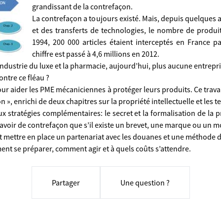
grandissant de la contrefaçon.
La contrefaçon a toujours existé. Mais, depuis quelques 
et des transferts de technologies, le nombre de produit
1994, 200 000 articles étaient interceptés en France pa
chiffre est passé à 4,6 millions en 2012.
dustrie du luxe et la pharmacie, aujourd’hui, plus aucune entreprise
ntre ce fléau ?
ur aider les PME mécaniciennes à protéger leurs produits. Ce travai
n », enrichi de deux chapitres sur la propriété intellectuelle et les 
x stratégies complémentaires: le secret et la formalisation de la pr
t y avoir de contrefaçon que s’il existe un brevet, une marque ou un
mettre en place un partenariat avec les douanes et une méthode de
ent se préparer, comment agir et à quels coûts s’attendre.
Partager
Une question ?