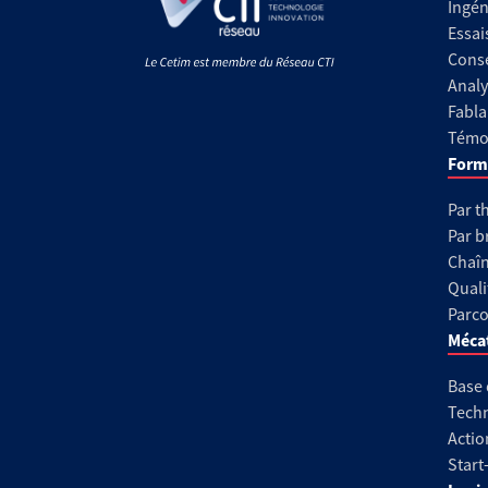
Ingén
Essai
Conse
Analy
Fabla
Témoi
Form
Par t
Par b
Chaîn
Quali
Parco
Méca
Base
Techn
Actio
Start