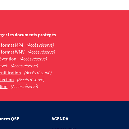
rger les documents protégés
au format MP4
(Accès réservé)
au format WMV
(Accès réservé)
révention
(Accès réservé)
evet
(Accès réservé)
entification
(Accès réservé)
étection
(Accès réservé)
tion
(Accès réservé)
ances QSE
AGENDA