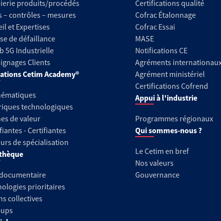
ierie produits/procédés
Certifications qualité
s – contrôles – mesures
Cofrac Étalonnage
il et Expertises
Cofrac Essai
se de défaillance
MASE
b 5G Industrielle
Notifications CE
gnages Clients
Agréments internationau
ations Cetim Academy®
Agrément ministériel
Certifications Cofrend
hématiques
Appui à l'industrie
riques technologiques
es de valeur
Programmes régionaux
fiantes - Certifiantes
Qui sommes-nous ?
urs de spécialisation
Le Cetim en bref
thèque
Nos valeurs
 documentaire
Gouvernance
ologies prioritaires
ns collectives
-ups