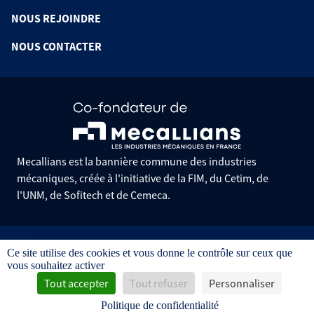
NOUS REJOINDRE
NOUS CONTACTER
Mecallians est la bannière commune des industries
mécaniques, créée à l'initiative de la FIM, du Cetim, de
l'UNM, de Sofitech et de Cemeca.
Informations pratiques
Ce site utilise des cookies et vous donne le contrôle sur ceux que
Mentions légales
vous souhaitez activer
Données personnelles
Gestion des cookies
Tout accepter
Tout refuser
Personnaliser
Conditions générales de vente
Politique de confidentialité
Avis d'achat