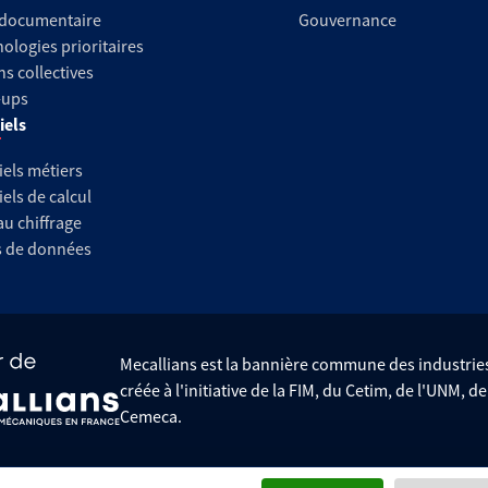
 documentaire
Gouvernance
ologies prioritaires
ns collectives
-ups
iels
iels métiers
iels de calcul
au chiffrage
s de données
Mecallians est la bannière commune des industri
créée à l'initiative de la FIM, du Cetim, de l'UNM, d
Cemeca.