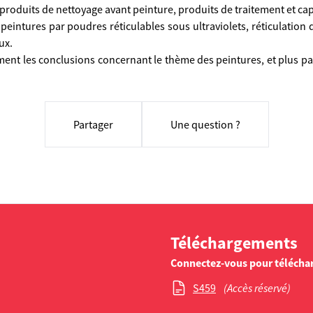
, produits de nettoyage avant peinture, produits de traitement et ca
e peintures par poudres réticulables sous ultraviolets, réticulation
ux.
nt les conclusions concernant le thème des peintures, et plus pa
Partager
Une question ?
Téléchargements
Connectez-vous pour télécha
S459
(Accès réservé)