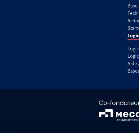
Base
Techn
Actio
Start
Logic
Logic
Logic
Aide 
Base