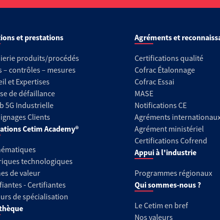
ions et prestations
Agréments et reconnaiss
ierie produits/procédés
Certifications qualité
s – contrôles – mesures
Cofrac Étalonnage
il et Expertises
Cofrac Essai
se de défaillance
MASE
b 5G Industrielle
Notifications CE
gnages Clients
Agréments internationau
ations Cetim Academy®
Agrément ministériel
Certifications Cofrend
hématiques
Appui à l'industrie
riques technologiques
es de valeur
Programmes régionaux
fiantes - Certifiantes
Qui sommes-nous ?
urs de spécialisation
Le Cetim en bref
thèque
Nos valeurs