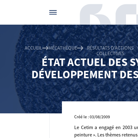
Gérer vos préférences de cookies
ACCUEIL
MÉCATHÈQUE
RÉSULTATS D'ACTIONS
COLLECTIVES
ÉTAT ACTUEL DES S
DÉVELOPPEMENT DES 
Créé le : 03/08/2009
Le Cetim a engagé en 2003 un 
peinture ». Les thèmes retenus 