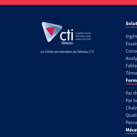
Solut
Ingén
Essai
Conse
Analy
Fabla
Témoi
Form
Par t
Par b
Chaîn
Quali
Parco
Méca