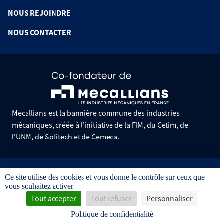
NOUS REJOINDRE
NOUS CONTACTER
Mecallians est la bannière commune des industries
mécaniques, créée à l'initiative de la FIM, du Cetim, de
l'UNM, de Sofitech et de Cemeca.
Informations pratiques
Ce site utilise des cookies et vous donne le contrôle sur ceux que
Mentions légales
vous souhaitez activer
Données personnelles
Gestion des cookies
Tout accepter
Tout refuser
Personnaliser
Conditions générales de vente
Politique de confidentialité
Avis d'achat