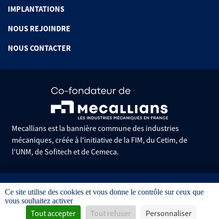
IMPLANTATIONS
NOUS REJOINDRE
NOUS CONTACTER
Mecallians est la bannière commune des industries
mécaniques, créée à l'initiative de la FIM, du Cetim, de
l'UNM, de Sofitech et de Cemeca.
Informations pratiques
Ce site utilise des cookies et vous donne le contrôle sur ceux que
Mentions légales
vous souhaitez activer
Données personnelles
Gestion des cookies
Tout accepter
Tout refuser
Personnaliser