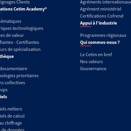
gnages Clients
Agréments internationau
ations Cetim Academy®
Agrément ministériel
Certifications Cofrend
hématiques
Appui à l'industrie
riques technologiques
es de valeur
Programmes régionaux
fiantes - Certifiantes
Qui sommes-nous ?
urs de spécialisation
Le Cetim en bref
thèque
Nos valeurs
 documentaire
Gouvernance
ologies prioritaires
ns collectives
-ups
iels
iels métiers
iels de calcul
au chiffrage
s de données