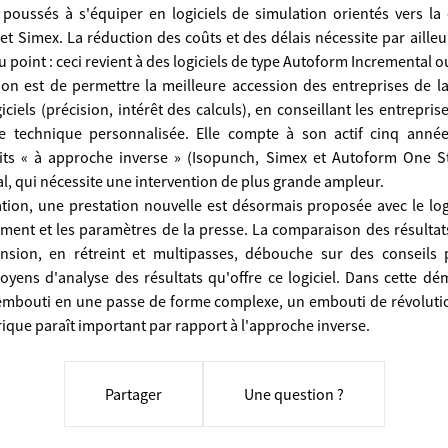
 poussés à s'équiper en logiciels de simulation orientés vers l
 Simex. La réduction des coûts et des délais nécessite par ailleur
u point : ceci revient à des logiciels de type Autoform Incremental
tion est de permettre la meilleure accession des entreprises de l
iciels (précision, intérêt des calculs), en conseillant les entrepr
e technique personnalisée. Elle compte à son actif cinq année
dits « à approche inverse » (Isopunch, Simex et Autoform One S
, qui nécessite une intervention de plus grande ampleur.
ation, une prestation nouvelle est désormais proposée avec le l
tement et les paramètres de la presse. La comparaison des résultat
ion, en rétreint et multipasses, débouche sur des conseils po
moyens d'analyse des résultats qu'offre ce logiciel. Dans cette d
n embouti en une passe de forme complexe, un embouti de révoluti
rique paraît important par rapport à l'approche inverse.
Partager
Une question ?