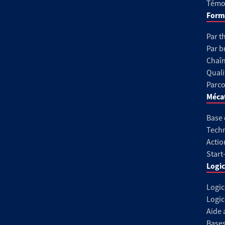
Témoi
Form
Par t
Par b
Chaîn
Quali
Parco
Méca
Base
Techn
Actio
Start
Logic
Logic
Logic
Aide 
Base