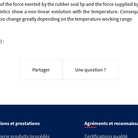
f the force exerted by the rubber seal lip and the force supplied by
istics show a non-linear evolution with the temperature. Conseque
 also change greatly depending on the temperature working range.
) :
Partager
Une question ?
ions et prestations
Agréments et reconnaiss
ierie produits/procédés
Certifications qualité