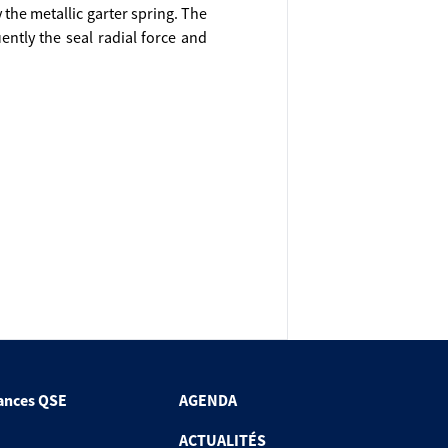
 the metallic garter spring. The
ntly the seal radial force and
ances QSE
AGENDA
ACTUALITÉS