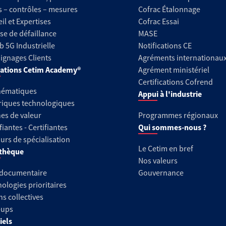
s – contrôles – mesures
Cofrac Étalonnage
il et Expertises
Cofrac Essai
se de défaillance
MASE
b 5G Industrielle
Notifications CE
gnages Clients
Agréments internationau
ations Cetim Academy®
Agrément ministériel
Certifications Cofrend
hématiques
Appui à l'industrie
riques technologiques
es de valeur
Programmes régionaux
fiantes - Certifiantes
Qui sommes-nous ?
urs de spécialisation
Le Cetim en bref
thèque
Nos valeurs
 documentaire
Gouvernance
ologies prioritaires
ns collectives
-ups
iels