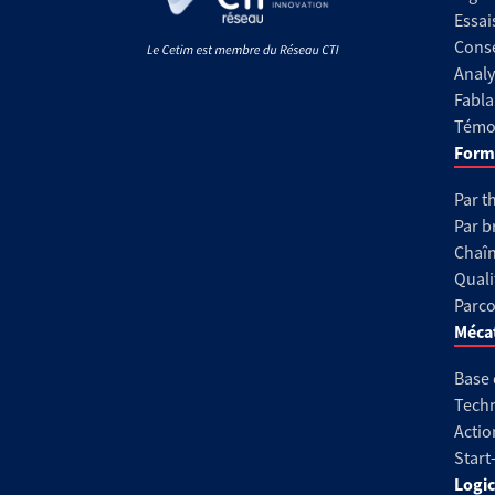
Essai
Conse
Analy
Fabla
Témoi
Form
Par t
Par b
Chaîn
Quali
Parco
Méca
Base
Techn
Actio
Start
Logic