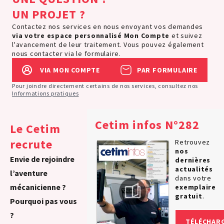
UN PROJET ?
Contactez nos services en nous envoyant vos demandes
via votre espace personnalisé
Mon Compte
et suivez
l'avancement de leur traitement. Vous pouvez également
nous contacter via le formulaire.
VIA MON COMPTE
PAR FORMULAIRE
Pour joindre directement certains de nos services, consultez nos
Informations pratiques
Cetim infos N°282
Le Cetim
recrute
Retrouvez
nos
Envie de rejoindre
dernières
actualités
l’aventure
dans votre
mécanicienne ?
exemplaire
gratuit
.
Pourquoi pas vous
?
TÉLÉCHAR