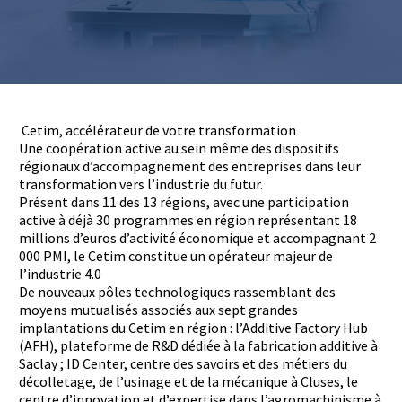
Base documentaire
TOUTES NOS SOLUTIONS ET PRESTATIONS
Essais – contrôles – mesures
Cetim, accélérateur de votre transformation
Ingénierie produits / procédés
NOS FORMATIONS CETIM ACADEMY®
Une coopération active au sein même des dispositifs
Conseil et Expertises
régionaux d’accompagnement des entreprises dans leur
Analyse de défaillance
Témoignages Clients
transformation vers l’industrie du futur.
Thématiques
Présent dans 11 des 13 régions, avec une participa­tion
Briques technologiques
active à déjà 30 programmes en région représen­tant 18
NOS LOGICIELS
Chaînes de valeur
millions d’euros d’activité économique et accompagnant 2
Qualifiantes / certifiantes
000 PMI, le Cetim constitue un opérateur majeur de
Parcours de spécialisation
l’industrie 4.0
Logiciels métiers
A distance
Logiciels de calcul
De nouveaux pôles technologiques rassemblant des
A l'international
APPUI À L’INDUSTRIE
Aide au chiffrage
moyens mutualisés associés aux sept grandes
Bases de données
implantations du Cetim en région : l’Additive Factory Hub
(AFH), plateforme de R&D dédiée à la fabrication additive à
Programmes régionaux
Saclay ; ID Center, centre des savoirs et des métiers du
Normalisation
RECHERCHE
décolletage, de l’usinage et de la méca­nique à Cluses, le
Technologies Prioritaires 2030
centre d’innovation et d’ex­pertise dans l’agromachinisme à