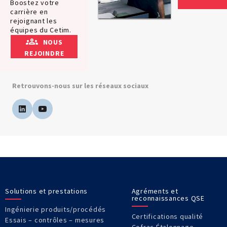
Boostez votre
carrière en
rejoignant les
équipes du Cetim.
NOUS
REJOINDRE
Retrouvons-nous sur les réseaux sociaux
Solutions et prestations
Agréments et
reconnaissances QSE
Ingénierie produits/procédés
Certifications qualité
Essais – contrôles – mesures