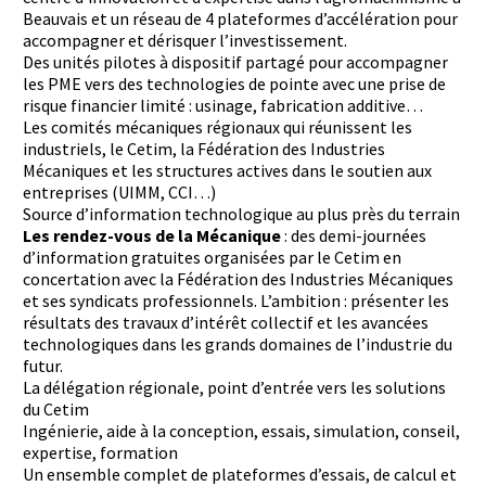
Beauvais et un réseau de 4 plateformes d’accélération pour
Laboratoires communs
accompagner et dérisquer l’investissement.
Carnot
Des unités pilotes à dispositif partagé pour accom­pagner
AGRÉMENTS ET RECONNAISSANCES QSE
Fondation Cetim
les PME vers des technologies de pointe avec une prise de
Publications scientifiques
risque financier limité : usinage, fabrica­tion additive…
Librairie
Les comités mécaniques régionaux qui réunissent les
Certifications qualité
Cofrac Étalonnage
industriels, le Cetim, la Fédération des Industries
QUI SOMMES-NOUS ?
Cofrac Essai
Mécaniques et les structures actives dans le soutien aux
MASE
entreprises (UIMM, CCI…)
Notifications CE
Source d’information technologique au plus près du terrain
Le Cetim en bref
Agréments internationaux
Les rendez-vous de la Mécanique
: des demi-journées
Nos valeurs
Agrément ministériel
d’information gratuites organisées par le Cetim en
Gouvernance
Certifications Cofrend
Information pratiques
concertation avec la Fédération des Industries Mécaniques
Rapports - Publications
Mentions légales
et ses syndicats professionnels. L’ambition : présenter les
Vidéo de présentation
Historique
résultats des travaux d’intérêt collectif et les avancées
Données personnelles
Charte développement durable
technologiques dans les grands domaines de l’industrie du
Conditions générales de vente
Égalité Femmes/Hommes
futur.
Avis d'achat
La délégation régionale, point d’entrée vers les solutions
du Cetim
Ingénierie, aide à la conception, essais, simulation, conseil,
expertise, formation
Un ensemble complet de plateformes d’essais, de calcul et