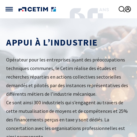
Gérer vos préférences de cookies
CETIM FRANCE
APPUI À L’INDUSTRIE
FRANCE (ACTUEL)
AGENDA
INTERNATIONAL
ACTUALITÉS
CETIM MATCOR (ASIE)
Opérateur pour les entreprises ayant des préoccupations
CETIM INFOS
VIDÉOS
CETIM ALLEMAGNE
techniques communes, le Cetim réalise des études et
IMPLANTATIONS
recherches réparties en actions collectives sectorielles
NOUS REJOINDRE
NOUS CONTACTER
demandés et pilotés par des instances représentatives des
différents métiers de l’industrie mécanique.
Ce sont ainsi 300 industriels qui s’engagent au travers de
cette mutualisation de moyens et de compétences et 25%
des financements perçus en taxe y sont dédiés. La
concertation avec les organisations professionnelles est
MÉCATHÈQUE, LA BASE DE CONNAISSANCES
ainsi permanente.