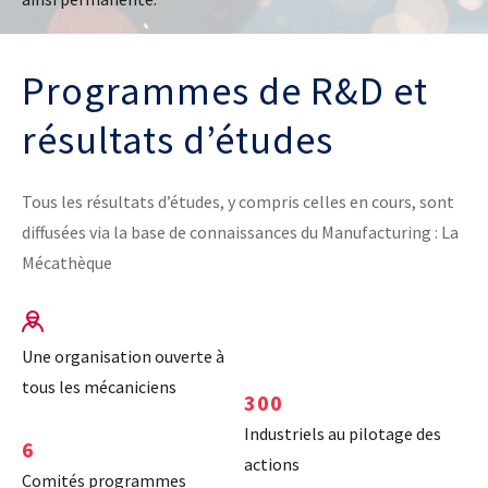
Base documentaire
Programmes de R&D et
TOUTES NOS SOLUTIONS ET PRESTATIONS
résultats d’études
Essais – contrôles – mesures
Ingénierie produits / procédés
NOS FORMATIONS CETIM ACADEMY®
Conseil et Expertises
Tous les résultats d’études, y compris celles en cours, sont
Analyse de défaillance
Témoignages Clients
diffusées via la base de connaissances du Manufacturing : La
Thématiques
Briques technologiques
Mécathèque
NOS LOGICIELS
Chaînes de valeur
Qualifiantes / certifiantes
Parcours de spécialisation
Logiciels métiers
A distance
Logiciels de calcul
A l'international
Une organisation ouverte à
APPUI À L’INDUSTRIE
Aide au chiffrage
tous les mécaniciens
Bases de données
300
Programmes régionaux
Industriels au pilotage des
6
Normalisation
RECHERCHE
actions
Technologies Prioritaires 2030
Comités programmes