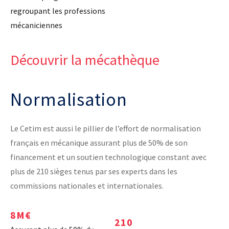
regroupant les professions
Laboratoires communs
mécaniciennes
Carnot
AGRÉMENTS ET RECONNAISSANCES QSE
Fondation Cetim
Publications scientifiques
Librairie
Découvrir la mécathèque
Certifications qualité
Cofrac Étalonnage
QUI SOMMES-NOUS ?
Cofrac Essai
MASE
Normalisation
Notifications CE
Le Cetim en bref
Agréments internationaux
Nos valeurs
Agrément ministériel
Gouvernance
Certifications Cofrend
Information pratiques
Le Cetim est aussi le pillier de l’effort de normalisation
Rapports - Publications
Mentions légales
Vidéo de présentation
français en mécanique assurant plus de 50% de son
Historique
Données personnelles
financement et un soutien technologique constant avec
Charte développement durable
Conditions générales de vente
Égalité Femmes/Hommes
plus de 210 sièges tenus par ses experts dans les
Avis d'achat
commissions nationales et internationales.
8M€
210