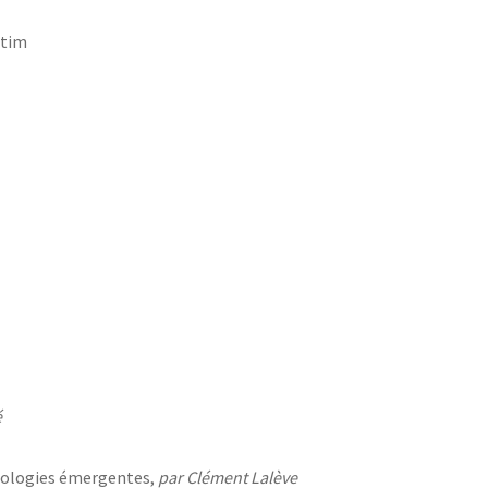
etim
é
chnologies émergentes,
par Clément Lalève