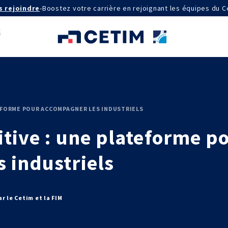
s rejoindre
-
Boostez votre carrière en rejoignant les équipes du C
AGRÉMENTS ET RECONNAISSANCES
TEFORME POUR ACCOMPAGNER LES INDUSTRIELS
QSE
itive : une plateforme p
Certifications qualité
Cofrac Étalonnage
Cofrac Essai
 industriels
MASE
IE
Notifications CE
Agréments internationaux
aux
Agrément ministériel
Certifications Cofrend
aires 2030
r le Cetim et la FIM
QUI SOMMES-NOUS ?