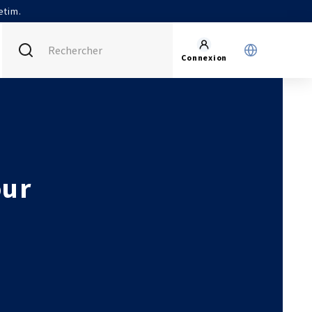
etim.
Connexion
FRANCE (ACTUEL)
INTERNATIONAL
CETIM MATCOR (ASIE)
AGENDA
CETIM ALLEMAGNE
ACTUALITÉS
our
CETIM INFOS
VIDÉOS
IMPLANTATIONS
NOUS REJOINDRE
NOUS CONTACTER