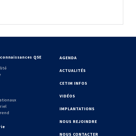
econnaissances QSE
AGENDA
lité
ACTUALITÉS
e
CETIM INFOS
VIDÉOS
ationaux
riel
IMPLANTATIONS
frend
NOUS REJOINDRE
rie
NOUS CONTACTER