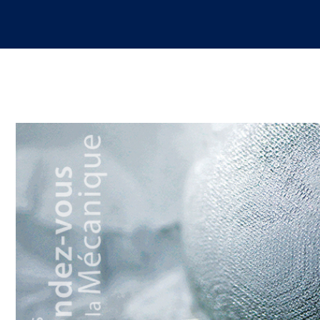
Le Cetim en bref
ns
Nos valeurs
Gouvernance
Rapports - Publications
fiques
Vidéo de présentation
Historique
Charte développement durable
Égalité Femmes/Hommes