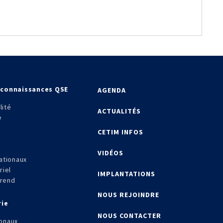
econnaissances QSE
AGENDA
lité
ACTUALITÉS
e
CETIM INFOS
VIDÉOS
ationaux
riel
IMPLANTATIONS
frend
NOUS REJOINDRE
rie
NOUS CONTACTER
onaux