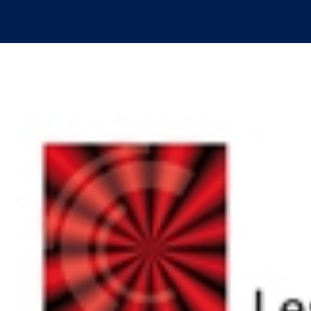
Le Cetim en bref
ns
Nos valeurs
Gouvernance
Rapports - Publications
fiques
Vidéo de présentation
Historique
Charte développement durable
Égalité Femmes/Hommes