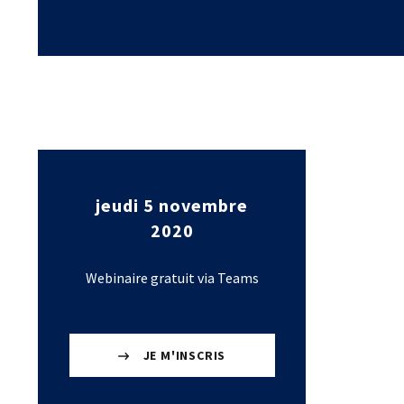
Laboratoires commu
NOS FORMATIONS CETIM ACADEMY®
Carnot
Fondation Cetim
Thématiques
Publications scienti
Briques technologiques
Librairie
Chaînes de valeur
Qualifiantes / certifiantes
Parcours de spécialisation
A distance
A l'international
jeudi 5 novembre
2020
Webinaire gratuit via Teams
JE M'INSCRIS