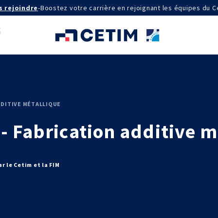
s rejoindre
-
Boostez votre carrière en rejoignant les équipes du C
AGRÉMENTS ET RECONNAISSANCES
DDITIVE MÉTALLIQUE
QSE
- Fabrication additive m
Certifications qualité
Cofrac Étalonnage
Cofrac Essai
MASE
IE
Notifications CE
r le Cetim et la FIM
Agréments internationaux
aux
Agrément ministériel
Certifications Cofrend
aires 2030
QUI SOMMES-NOUS ?