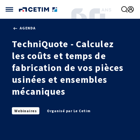
Gérer vos préférences de cookies
AGENDA
CETIM FRANCE
TechniQuote - Calculez
FRANCE (ACTUEL)
AGENDA
INTERNATIONAL
les coûts et temps de
ACTUALITÉS
CETIM MATCOR (ASIE)
CETIM INFOS
fabrication de vos pièces
VIDÉOS
CETIM ALLEMAGNE
IMPLANTATIONS
usinées et ensembles
NOUS REJOINDRE
NOUS CONTACTER
mécaniques
Webinaires
Organisé par Le Cetim
MÉCATHÈQUE, LA BASE DE CONNAISSANCES