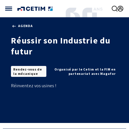
Gérer vos préférences de cookies
AGENDA
CETIM FRANCE
Réussir son Industrie du
FRANCE (ACTUEL)
AGENDA
INTERNATIONAL
futur
ACTUALITÉS
CETIM MATCOR (ASIE)
CETIM INFOS
VIDÉOS
CETIM ALLEMAGNE
IMPLANTATIONS
Rendez-vous de
Organisé par le Cetim et la FIM en
NOUS REJOINDRE
la mécanique
partenariat avec Magafor
NOUS CONTACTER
Réinventez vos usines !
MÉCATHÈQUE, LA BASE DE CONNAISSANCES