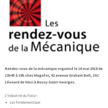
Laboratoires communs
Carnot
AGRÉMENTS ET RECONNAISSANCES QSE
Fondation Cetim
Publications scientifiques
Librairie
Certifications qualité
Cofrac Étalonnage
QUI SOMMES-NOUS ?
Cofrac Essai
MASE
Notifications CE
Le Cetim en bref
Agréments internationaux
Nos valeurs
Agrément ministériel
Gouvernance
Certifications Cofrend
Information pratiques
Rapports - Publications
Mentions légales
Vidéo de présentation
Rendez-vous de la mécanique organisé le 16 mai 2018 de
Historique
Données personnelles
13h45 à 18h chez Magafor, 42 avenue Graham Bell, ZAC
Charte développement durable
Conditions générales de vente
Égalité Femmes/Hommes
Léonard de Vinci à Bussy-Saint-Georges.
Avis d'achat
L’industrie du Futur :
Les fondamentaux