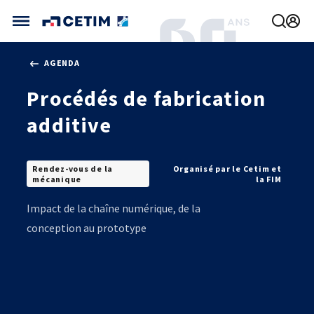
Gérer vos préférences de cookies
AGENDA
CETIM FRANCE
Procédés de fabrication
FRANCE (ACTUEL)
AGENDA
INTERNATIONAL
additive
ACTUALITÉS
CETIM MATCOR (ASIE)
CETIM INFOS
VIDÉOS
CETIM ALLEMAGNE
IMPLANTATIONS
Rendez-vous de la
Organisé par le Cetim et
NOUS REJOINDRE
mécanique
la FIM
NOUS CONTACTER
Impact de la chaîne numérique, de la
conception au prototype
MÉCATHÈQUE, LA BASE DE CONNAISSANCES