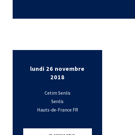
Laboratoires commu
NOS FORMATIONS CETIM ACADEMY®
Carnot
Fondation Cetim
Thématiques
Publications scienti
Briques technologiques
Librairie
Chaînes de valeur
Qualifiantes / certifiantes
Parcours de spécialisation
A distance
A l'international
lundi 26 novembre
2018
Cetim Senlis
Senlis
Hauts-de-France FR