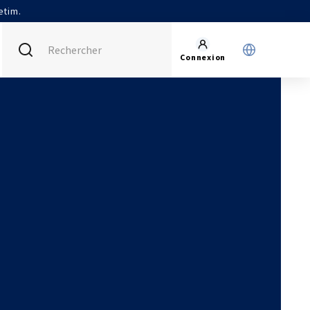
etim.
Connexion
FRANCE (ACTUEL)
INTERNATIONAL
CETIM MATCOR (ASIE)
AGENDA
CETIM ALLEMAGNE
ACTUALITÉS
CETIM INFOS
VIDÉOS
IMPLANTATIONS
NOUS REJOINDRE
NOUS CONTACTER