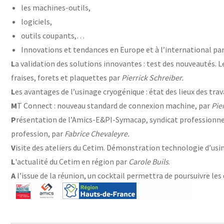
les machines-outils,
logiciels,
outils coupants,…
Innovations et tendances en Europe et à l’international pa
L
a validation des solutions innovantes : test des nouveautés. L
fraises, forets et plaquettes par
Pierrick Schreiber.
L
es avantages de l’usinage cryogénique : état des lieux des tra
M
T Connect : nouveau standard de connexion machine, par
Pie
P
résentation de l’Amics-E&PI-Symacap, syndicat professionnel 
profession, par
Fabrice Chevaleyre.
V
isite des ateliers du Cetim. Démonstration technologie d’usin
L
'actualité du Cetim en région par
Carole Buils
.
A
l’issue de la réunion, un cocktail permettra de poursuivre les 