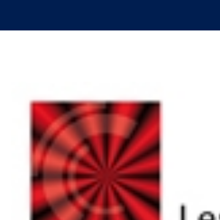
Le Cetim en bref
ns
Nos valeurs
Gouvernance
Rapports - Publications
fiques
Vidéo de présentation
Historique
Charte développement durable
Égalité Femmes/Hommes