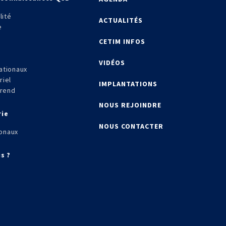
lité
ACTUALITÉS
e
CETIM INFOS
VIDÉOS
ationaux
riel
IMPLANTATIONS
frend
NOUS REJOINDRE
rie
NOUS CONTACTER
onaux
s ?