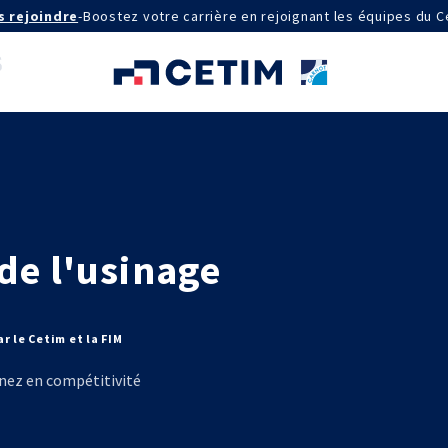
s rejoindre
-
Boostez votre carrière en rejoignant les équipes du C
AGRÉMENTS ET RECONNAISSANCES
QSE
de l'usinage
Certifications qualité
Cofrac Étalonnage
Cofrac Essai
MASE
IE
Notifications CE
r le Cetim et la FIM
Agréments internationaux
aux
Agrément ministériel
gnez en compétitivité
Certifications Cofrend
aires 2030
QUI SOMMES-NOUS ?