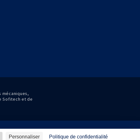
es mécaniques,
de Sofitech et de
ions générales de vente
Avis d'achat
Personnaliser
Politique de confidentialité