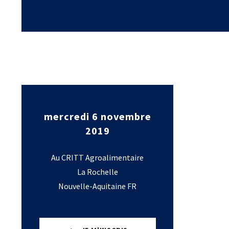
Laboratoires commu
NOS FORMATIONS CETIM ACADEMY®
Carnot
Fondation Cetim
Thématiques
Publications scienti
Briques technologiques
Librairie
Chaînes de valeur
Qualifiantes / certifiantes
Parcours de spécialisation
A distance
A l'international
mercredi 6 novembre
2019
Au CRITT Agroalimentaire
La Rochelle
Nouvelle-Aquitaine FR