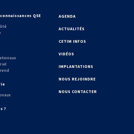
econnaissances QSE
AGENDA
lité
ACTUALITÉS
e
CETIM INFOS
VIDÉOS
ationaux
riel
IMPLANTATIONS
frend
NOUS REJOINDRE
rie
NOUS CONTACTER
onaux
s ?