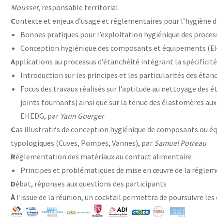
Mousset
, responsable territorial.
C
ontexte et enjeux d’usage et réglementaires pour l’hygiène d
Bonnes pratiques pour l’exploitation hygiénique des proces
Conception hygiénique des composants et équipements (E
A
pplications au processus d’étanchéité intégrant la spécificité
Introduction sur les principes et les particularités des étan
Focus des travaux réalisés sur l’aptitude au nettoyage des é
joints tournants) ainsi que sur la tenue des élastomères au
EHEDG, par
Yann Goerger
C
as illustratifs de conception hygiénique de composants ou éq
typologiques (Cuves, Pompes, Vannes), par
Samuel Potreau
R
églementation des matériaux au contact alimentaire :
Principes et problématiques de mise en œuvre de la réglem
D
ébat, réponses aux questions des participants
À
l’issue de la réunion, un cocktail permettra de poursuivre les 