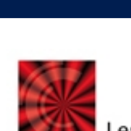
Le Cetim en bref
ns
Nos valeurs
Gouvernance
Rapports - Publications
fiques
Vidéo de présentation
Historique
Charte développement durable
Égalité Femmes/Hommes