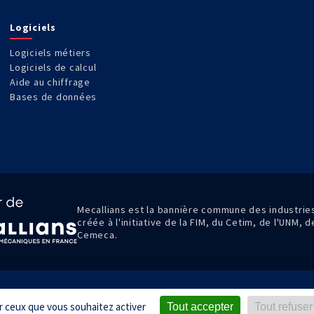
Logiciels
Logiciels métiers
Logiciels de calcul
Aide au chiffrage
Bases de données
Mecallians est la bannière commune des industri
créée à l'initiative de la FIM, du Cetim, de l'UNM, 
Cemeca.
gales
Données personnelles
Condit
ur ceux que vous souhaitez activer
Tout accepter
Tout refuser