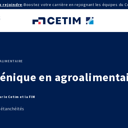
s rejoindre
-
Boostez votre carrière en rejoignant les équipes du C
AGRÉMENTS ET RECONNAISSANCES
ALIMENTAIRE
QSE
énique en agroalimenta
Certifications qualité
Cofrac Étalonnage
Cofrac Essai
MASE
IE
Notifications CE
r le Cetim et la FIM
Agréments internationaux
aux
Agrément ministériel
s étanchéités
Certifications Cofrend
aires 2030
QUI SOMMES-NOUS ?