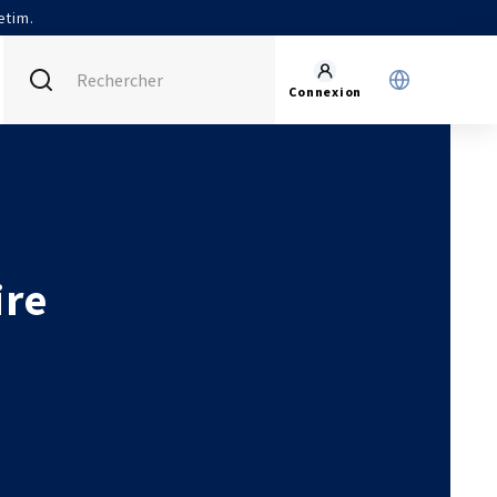
etim.
Connexion
FRANCE (ACTUEL)
INTERNATIONAL
CETIM MATCOR (ASIE)
AGENDA
CETIM ALLEMAGNE
ACTUALITÉS
ire
CETIM INFOS
VIDÉOS
IMPLANTATIONS
NOUS REJOINDRE
NOUS CONTACTER