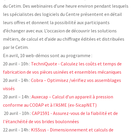
du Cetim. Des webinaires d’une heure environ pendant lesquels
Laboratoires communs
les spécialistes des logiciels du Centre présentent en détail
Carnot
AGRÉMENTS ET RECONNAISSANCES QSE
Fondation Cetim
leurs offres et donnent la possibilité aux participants
Publications scientifiques
d’échanger avec eux. L’occasion de découvrir les solutions
Librairie
Certifications qualité
métiers, de calcul et d’aide au chiffrage éditées et distribuées
Cofrac Étalonnage
QUI SOMMES-NOUS ?
Cofrac Essai
par le Cetim.
MASE
En avril, 10 web-démos sont au programme :
Notifications CE
Le Cetim en bref
Agréments internationaux
20 avril - 10h :
TechniQuote - Calculez les coûts et temps de
Nos valeurs
Agrément ministériel
Gouvernance
fabrication de vos pièces usinées et ensembles mécaniques
Certifications Cofrend
Information pratiques
Rapports - Publications
20 avril - 14h :
Cobra – Optimisez /vérifiez vos assemblages
Mentions légales
Vidéo de présentation
Historique
vissés
Données personnelles
Charte développement durable
20 avril – 14h :
Auxecap – Calcul d’un appareil à pression
Conditions générales de vente
Égalité Femmes/Hommes
conforme au CODAP et à l’ASME (ex-SicapNET)
Avis d'achat
20 avril - 10h :
CAP1591 - Assurez-vous de la fiabilité et de
l'étanchéité de vos brides boulonnées
22 avril - 14h :
KISSsys - Dimensionnement et calculs de