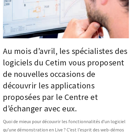
Base documentaire
TOUTES NOS SOLUTIONS ET PRESTATIONS
Essais – contrôles – mesures
Ingénierie produits / procédés
NOS FORMATIONS CETIM ACADEMY®
Au mois d’avril, les spécialistes des
Conseil et Expertises
Analyse de défaillance
logiciels du Cetim vous proposent
Témoignages Clients
Thématiques
Briques technologiques
de nouvelles occasions de
NOS LOGICIELS
Chaînes de valeur
Qualifiantes / certifiantes
découvrir les applications
Parcours de spécialisation
Logiciels métiers
A distance
proposées par le Centre et
Logiciels de calcul
A l'international
APPUI À L’INDUSTRIE
Aide au chiffrage
d’échanger avec eux.
Bases de données
Programmes régionaux
Normalisation
Quoi de mieux pour découvrir les fonctionnalités d’un logiciel
RECHERCHE
Technologies Prioritaires 2030
qu’une démonstration en Live ? C’est l’esprit des web-démos