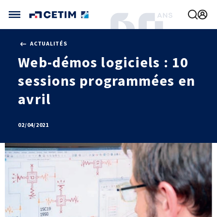
Gérer vos préférences de cookies
ACTUALITÉS
CETIM FRANCE
Web-démos logiciels : 10
FRANCE (ACTUEL)
sessions programmées en
AGENDA
INTERNATIONAL
ACTUALITÉS
CETIM MATCOR (ASIE)
avril
CETIM INFOS
VIDÉOS
CETIM ALLEMAGNE
IMPLANTATIONS
NOUS REJOINDRE
02/04/2021
NOUS CONTACTER
MÉCATHÈQUE, LA BASE DE CONNAISSANCES