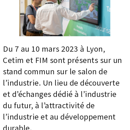
Base documentaire
TOUTES NOS SOLUTIONS ET PRESTATIONS
Essais – contrôles – mesures
Ingénierie produits / procédés
Du 7 au 10 mars 2023 à Lyon,
NOS FORMATIONS CETIM ACADEMY®
Conseil et Expertises
Analyse de défaillance
Cetim et FIM sont présents sur un
Témoignages Clients
Thématiques
Briques technologiques
stand commun sur le salon de
NOS LOGICIELS
Chaînes de valeur
Qualifiantes / certifiantes
l’industrie. Un lieu de découverte
Parcours de spécialisation
Logiciels métiers
A distance
et d’échanges dédié à l’industrie
Logiciels de calcul
A l'international
APPUI À L’INDUSTRIE
Aide au chiffrage
du futur, à l’attractivité de
Bases de données
Programmes régionaux
l’industrie et au développement
Normalisation
RECHERCHE
Technologies Prioritaires 2030
durable.