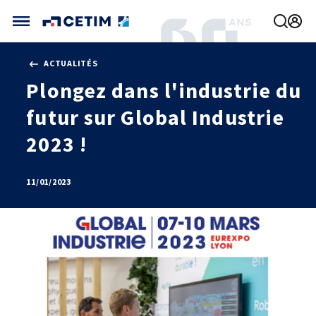
Gérer vos préférences de cookies
ACTUALITÉS
CETIM FRANCE
Plongez dans l'industrie du
FRANCE (ACTUEL)
futur sur Global Industrie
AGENDA
INTERNATIONAL
ACTUALITÉS
CETIM MATCOR (ASIE)
2023 !
CETIM INFOS
VIDÉOS
CETIM ALLEMAGNE
IMPLANTATIONS
NOUS REJOINDRE
11/01/2023
NOUS CONTACTER
MÉCATHÈQUE, LA BASE DE CONNAISSANCES