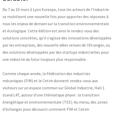
Laboratoires communs
Du 7 au 10 mars à Lyon Eurexpo, tous les acteurs de l’Industrie
Carnot
AGRÉMENTS ET RECONNAISSANCES QSE
se mobilisent une nouvelle fois pour apporter des réponses à
Fondation Cetim
Publications scientifiques
tous les enjeux de demain sur la transition environnementale
Librairie
Certifications qualité
et écologique. Cette édition est ainsi le rendez-vous des
Cofrac Étalonnage
solutions concrètes, qu’il s’agisse des innovations développées
QUI SOMMES-NOUS ?
Cofrac Essai
MASE
par les entreprises, des nouvelle idées venues de l’étranger, ou
Notifications CE
des solutions développées par des startups industrielles pour
Le Cetim en bref
Agréments internationaux
Nos valeurs
Agrément ministériel
une industrie du futur toujours plus responsable.
Gouvernance
Certifications Cofrend
Information pratiques
Rapports - Publications
Mentions légales
Vidéo de présentation
Comme chaque année, la Fédération des industries
Historique
Données personnelles
Charte développement durable
mécaniques (FIM) et le Cetim donnent rendez-vous aux
Conditions générales de vente
Égalité Femmes/Hommes
visiteurs sur un espace commun sur Global Industrie, Hall 1
Avis d'achat
stand L47, autour d’une thématique phare : la transition
énergétique et environnementale (TEE). Au menu, des zones
d'échanges pour découvrir comment FIM et Cetim