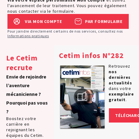
via votre espace personnalisé
Mon Compte
et suivez
l'avancement de leur traitement. Vous pouvez également
nous contacter via le formulaire.
VIA MON COMPTE
PAR FORMULAIRE
Pour joindre directement certains de nos services, consultez nos
Informations pratiques
Cetim infos N°282
Le Cetim
recrute
Retrouvez
nos
Envie de rejoindre
dernières
actualités
l’aventure
dans votre
mécanicienne ?
exemplaire
gratuit
.
Pourquoi pas vous
?
TÉLÉCHAR
Boostez votre
carrière en
rejoignant les
équipes du Cetim.