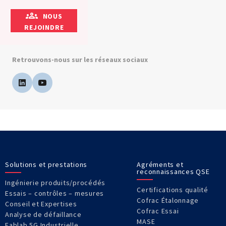
NOUS
REJOINDRE
Retrouvons-nous sur les réseaux sociaux
Solutions et prestations
Agréments et
reconnaissances QSE
Ingénierie produits/procédés
Certifications qualité
Essais – contrôles – mesures
Cofrac Étalonnage
Conseil et Expertises
Cofrac Essai
Analyse de défaillance
MASE
Fablab 5G Industrielle