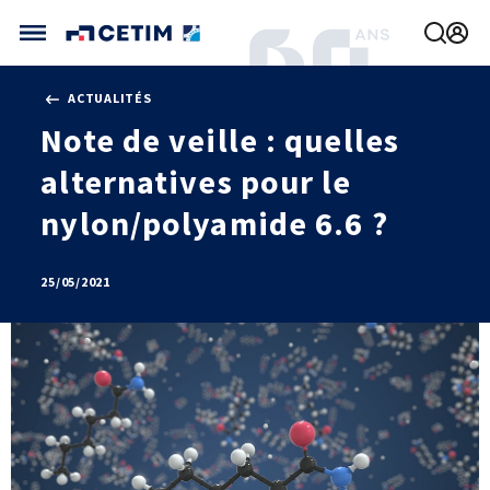
Gérer vos préférences de cookies
ACTUALITÉS
CETIM FRANCE
Note de veille : quelles
FRANCE (ACTUEL)
alternatives pour le
AGENDA
INTERNATIONAL
ACTUALITÉS
CETIM MATCOR (ASIE)
nylon/polyamide 6.6 ?
CETIM INFOS
VIDÉOS
CETIM ALLEMAGNE
IMPLANTATIONS
NOUS REJOINDRE
25/05/2021
NOUS CONTACTER
MÉCATHÈQUE, LA BASE DE CONNAISSANCES