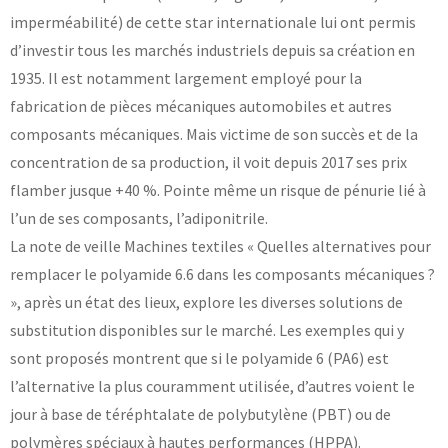
imperméabilité) de cette star internationale lui ont permis
Laboratoires communs
d’investir tous les marchés industriels depuis sa création en
Carnot
AGRÉMENTS ET RECONNAISSANCES QSE
Fondation Cetim
1935. Il est notamment largement employé pour la
Publications scientifiques
Librairie
fabrication de pièces mécaniques automobiles et autres
Certifications qualité
composants mécaniques. Mais victime de son succès et de la
Cofrac Étalonnage
QUI SOMMES-NOUS ?
Cofrac Essai
concentration de sa production, il voit depuis 2017 ses prix
MASE
flamber jusque +40 %. Pointe même un risque de pénurie lié à
Notifications CE
Le Cetim en bref
Agréments internationaux
l’un de ses composants, l’adiponitrile.
Nos valeurs
Agrément ministériel
Gouvernance
Certifications Cofrend
Information pratiques
La note de veille Machines textiles « Quelles alternatives pour
Rapports - Publications
Mentions légales
remplacer le polyamide 6.6 dans les composants mécaniques ?
Vidéo de présentation
Historique
Données personnelles
», après un état des lieux, explore les diverses solutions de
Charte développement durable
Conditions générales de vente
substitution disponibles sur le marché. Les exemples qui y
Égalité Femmes/Hommes
Avis d'achat
sont proposés montrent que si le polyamide 6 (PA6) est
l’alternative la plus couramment utilisée, d’autres voient le
jour à base de téréphtalate de polybutylène (PBT) ou de
polymères spéciaux à hautes performances (HPPA).