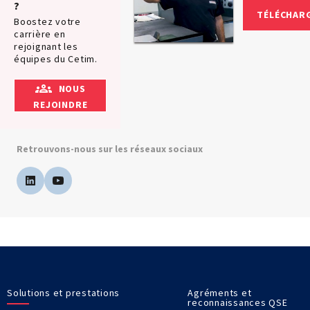
?
TÉLÉCHAR
Boostez votre
carrière en
rejoignant les
équipes du Cetim.
NOUS
REJOINDRE
Retrouvons-nous sur les réseaux sociaux
Solutions et prestations
Agréments et
reconnaissances QSE