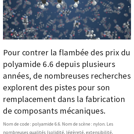
Base documentaire
TOUTES NOS SOLUTIONS ET PRESTATIONS
Essais – contrôles – mesures
Ingénierie produits / procédés
NOS FORMATIONS CETIM ACADEMY®
Pour contrer la flambée des prix du
Conseil et Expertises
Analyse de défaillance
Témoignages Clients
polyamide 6.6 depuis plusieurs
Thématiques
Briques technologiques
années, de nombreuses recherches
NOS LOGICIELS
Chaînes de valeur
Qualifiantes / certifiantes
explorent des pistes pour son
Parcours de spécialisation
Logiciels métiers
A distance
remplacement dans la fabrication
Logiciels de calcul
A l'international
APPUI À L’INDUSTRIE
Aide au chiffrage
Bases de données
de composants mécaniques.
Programmes régionaux
Normalisation
Nom de code : polyamide 6.6. Nom de scène : nylon. Les
RECHERCHE
Technologies Prioritaires 2030
nombreuses qualités (solidité, légèreté, extensibilité,