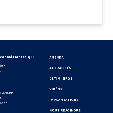
econnaissances QSE
AGENDA
lité
ACTUALITÉS
e
CETIM INFOS
VIDÉOS
ationaux
riel
IMPLANTATIONS
frend
NOUS REJOINDRE