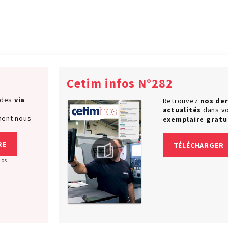
Cetim infos N°282
ndes
via
Retrouvez
nos der
actualités
dans v
ment nous
exemplaire gratu
RE
TÉLÉCHARGER
nos