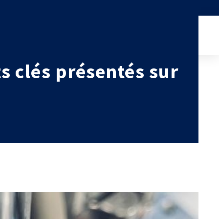
etim.
Connexion
FRANCE (ACTUEL)
INTERNATIONAL
 clés présentés sur
CETIM MATCOR (ASIE)
AGENDA
CETIM ALLEMAGNE
ACTUALITÉS
CETIM INFOS
VIDÉOS
IMPLANTATIONS
NOUS REJOINDRE
NOUS CONTACTER