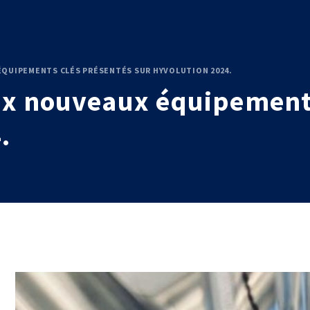
s rejoindre
-
Boostez votre carrière en rejoignant les équipes du C
ÉQUIPEMENTS CLÉS PRÉSENTÉS SUR HYVOLUTION 2024.
x nouveaux équipements
.
AGRÉMENTS ET RECONNAISSANCES
QSE
Certifications qualité
Cofrac Étalonnage
Cofrac Essai
MASE
IE
Notifications CE
Agréments internationaux
aux
Agrément ministériel
Certifications Cofrend
aires 2030
QUI SOMMES-NOUS ?