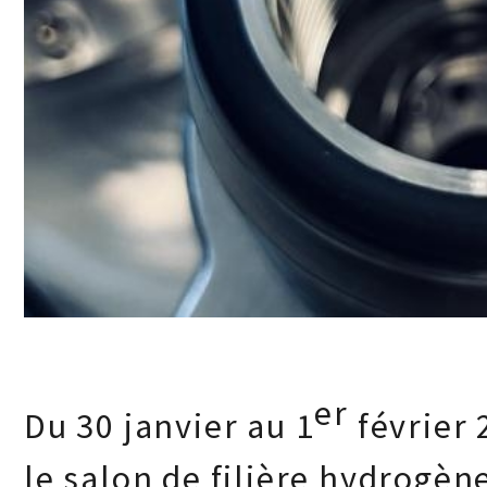
er
Du 30 janvier au 1
février 
le salon de filière hydrogèn