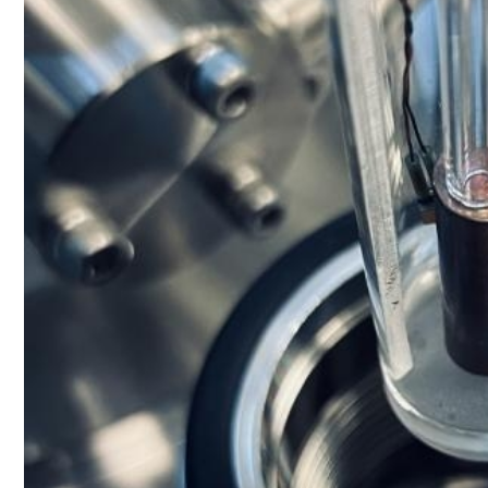
Le Cetim en bref
ns
Nos valeurs
Gouvernance
Rapports - Publications
fiques
Vidéo de présentation
Historique
Charte développement durable
Égalité Femmes/Hommes