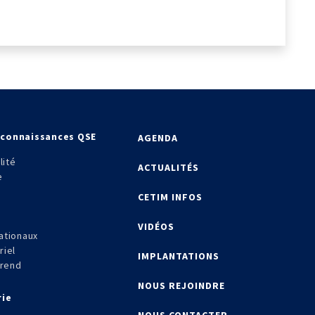
econnaissances QSE
AGENDA
lité
ACTUALITÉS
e
CETIM INFOS
VIDÉOS
ationaux
riel
IMPLANTATIONS
frend
NOUS REJOINDRE
rie