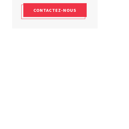
Laboratoires commu
NOS FORMATIONS CETIM ACADEMY®
Carnot
CONTACTEZ-NOUS
Fondation Cetim
Thématiques
Publications scienti
Briques technologiques
Librairie
Chaînes de valeur
Qualifiantes / certifiantes
Parcours de spécialisation
A distance
A l'international