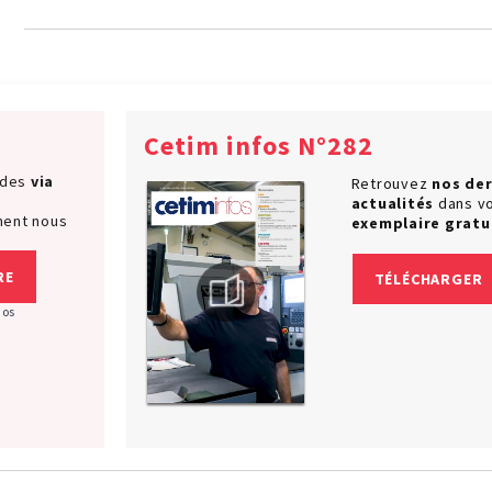
Cetim infos N°282
ndes
via
Retrouvez
nos der
actualités
dans v
ment nous
exemplaire gratu
RE
TÉLÉCHARGER
nos