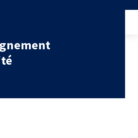
etim.
Connexion
FRANCE (ACTUEL)
INTERNATIONAL
pagnement
CETIM MATCOR (ASIE)
ité
AGENDA
CETIM ALLEMAGNE
ACTUALITÉS
CETIM INFOS
VIDÉOS
IMPLANTATIONS
NOUS REJOINDRE
NOUS CONTACTER