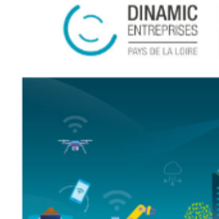
Le Cetim en bref
ns
Nos valeurs
Gouvernance
Rapports - Publications
fiques
Vidéo de présentation
Historique
Charte développement durable
Égalité Femmes/Hommes