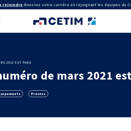
s rejoindre
-
Boostez votre carrière en rejoignant les équipes du C
AGRÉMENTS ET RECONNAISSANCES
RS 2021 EST PARU
QSE
e numéro de mars 2021 es
Certifications qualité
Cofrac Étalonnage
Cofrac Essai
MASE
quipements
Process
IE
Notifications CE
Agréments internationaux
aux
Agrément ministériel
Certifications Cofrend
aires 2030
QUI SOMMES-NOUS ?