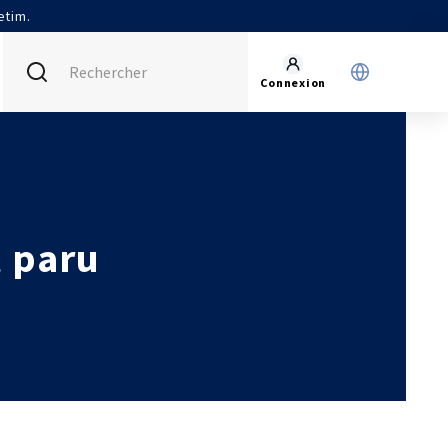
etim.
Connexion
FRANCE (ACTUEL)
INTERNATIONAL
CETIM MATCOR (ASIE)
AGENDA
CETIM ALLEMAGNE
ACTUALITÉS
t paru
CETIM INFOS
VIDÉOS
IMPLANTATIONS
NOUS REJOINDRE
NOUS CONTACTER