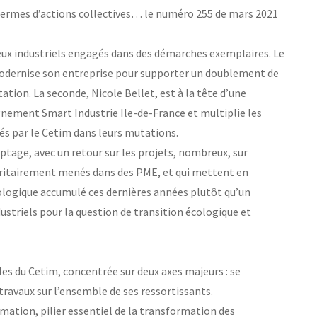
n termes d’actions collectives… le numéro 255 de mars 2021
eux industriels engagés dans des démarches exemplaires. Le
modernise son entreprise pour supporter un doublement de
tation. La seconde, Nicole Bellet, est à la tête d’une
ement Smart Industrie Ile-de-France et multiplie les
nés par le Cetim dans leurs mutations.
tage, avec un retour sur les projets, nombreux, sur
joritairement menés dans des PME, et qui mettent en
ologique accumulé ces dernières années plutôt qu’un
ndustriels pour la question de transition écologique et
s du Cetim, concentrée sur deux axes majeurs : se
 travaux sur l’ensemble de ses ressortissants.
ation, pilier essentiel de la transformation des