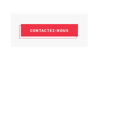
Laboratoires commu
NOS FORMATIONS CETIM ACADEMY®
Carnot
Fondation Cetim
Thématiques
Publications scienti
Briques technologiques
Librairie
Chaînes de valeur
Qualifiantes / certifiantes
Parcours de spécialisation
CONTACTEZ-NOUS
A distance
A l'international