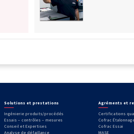
Solutions et prestations
Agréments et r
Ingénierie produits/procédés
Certifications qua
Essais – contrôles – mesures
Cofrac Étalonnag
Conseil et Expertises
Cofrac Essai
Analyse de défaillance
MASE