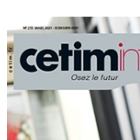
Le Cetim en bref
ns
Nos valeurs
Gouvernance
Rapports - Publications
fiques
Vidéo de présentation
Historique
Charte développement durable
Égalité Femmes/Hommes