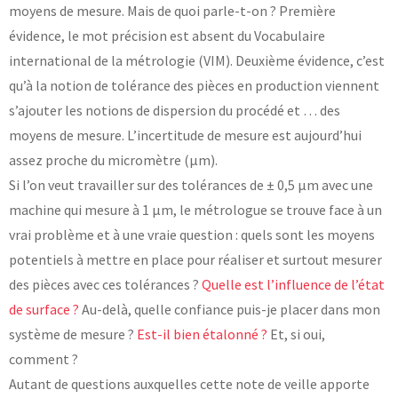
moyens de mesure. Mais de quoi parle-t-on ? Première
Laboratoires communs
évidence, le mot précision est absent du Vocabulaire
Carnot
AGRÉMENTS ET RECONNAISSANCES QSE
international de la métrologie (VIM). Deuxième évidence, c’est
Fondation Cetim
Publications scientifiques
qu’à la notion de tolérance des pièces en production viennent
Librairie
Certifications qualité
s’ajouter les notions de dispersion du procédé et … des
Cofrac Étalonnage
QUI SOMMES-NOUS ?
moyens de mesure. L’incertitude de mesure est aujourd’hui
Cofrac Essai
MASE
assez proche du micromètre (μm).
Notifications CE
Le Cetim en bref
Si l’on veut travailler sur des tolérances de ± 0,5 μm avec une
Agréments internationaux
Nos valeurs
Agrément ministériel
machine qui mesure à 1 μm, le métrologue se trouve face à un
Gouvernance
Certifications Cofrend
Information pratiques
Rapports - Publications
vrai problème et à une vraie question : quels sont les moyens
Mentions légales
Vidéo de présentation
potentiels à mettre en place pour réaliser et surtout mesurer
Historique
Données personnelles
Charte développement durable
des pièces avec ces tolérances ?
Quelle est l’influence de l’état
Conditions générales de vente
Égalité Femmes/Hommes
de surface ?
Au-delà, quelle confiance puis-je placer dans mon
Avis d'achat
système de mesure ?
Est-il bien étalonné ?
Et, si oui,
comment ?
Autant de questions auxquelles cette note de veille apporte