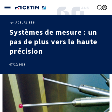
Gérer vos préférences de cookies
ACTUALITÉS
CETIM FRANCE
Systèmes de mesure : un
FRANCE (ACTUEL)
pas de plus vers la haute
AGENDA
INTERNATIONAL
ACTUALITÉS
CETIM MATCOR (ASIE)
précision
CETIM INFOS
VIDÉOS
CETIM ALLEMAGNE
IMPLANTATIONS
NOUS REJOINDRE
07/10/2013
NOUS CONTACTER
MÉCATHÈQUE, LA BASE DE CONNAISSANCES