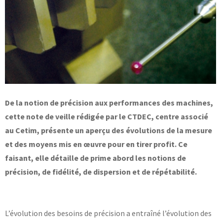
Base documentaire
TOUTES NOS SOLUTIONS ET PRESTATIONS
Essais – contrôles – mesures
Ingénierie produits / procédés
NOS FORMATIONS CETIM ACADEMY®
Conseil et Expertises
Analyse de défaillance
Témoignages Clients
De la notion de précision aux performances des machines,
Thématiques
cette note de veille rédigée par le CTDEC, centre associé
Briques technologiques
NOS LOGICIELS
Chaînes de valeur
au Cetim, présente un aperçu des évolutions de la mesure
Qualifiantes / certifiantes
Parcours de spécialisation
et des moyens mis en œuvre pour en tirer profit. Ce
Logiciels métiers
A distance
faisant, elle détaille de prime abord les notions de
Logiciels de calcul
A l'international
APPUI À L’INDUSTRIE
Aide au chiffrage
précision, de fidélité, de dispersion et de répétabilité.
Bases de données
Programmes régionaux
Normalisation
RECHERCHE
Technologies Prioritaires 2030
L’évolution des besoins de précision a entraîné l’évolution des