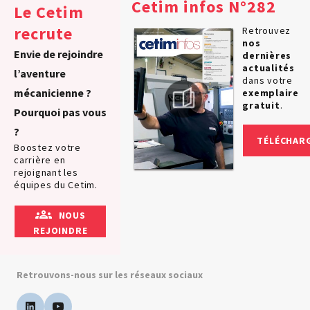
Cetim infos N°282
Le Cetim
recrute
Retrouvez
nos
Envie de rejoindre
dernières
actualités
l’aventure
dans votre
mécanicienne ?
exemplaire
gratuit
.
Pourquoi pas vous
?
TÉLÉCHAR
Boostez votre
carrière en
rejoignant les
équipes du Cetim.
NOUS
REJOINDRE
Retrouvons-nous sur les réseaux sociaux