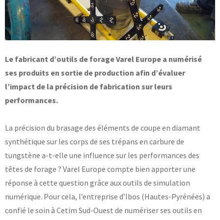
Base documentaire
TOUTES NOS SOLUTIONS ET PRESTATIONS
Le fabricant d’outils de forage Varel Europe a numérisé
Essais – contrôles – mesures
ses produits en sortie de production afin d’évaluer
Ingénierie produits / procédés
NOS FORMATIONS CETIM ACADEMY®
Conseil et Expertises
l’impact de la précision de fabrication sur leurs
Analyse de défaillance
Témoignages Clients
performances.
Thématiques
Briques technologiques
NOS LOGICIELS
Chaînes de valeur
La précision du brasage des éléments de coupe en diamant
Qualifiantes / certifiantes
synthétique sur les corps de ses trépans en carbure de
Parcours de spécialisation
Logiciels métiers
A distance
tungstène a-t-elle une influence sur les performances des
Logiciels de calcul
A l'international
APPUI À L’INDUSTRIE
Aide au chiffrage
têtes de forage ? Varel Europe compte bien apporter une
Bases de données
réponse à cette question grâce aux outils de simulation
Programmes régionaux
numérique. Pour cela, l’entreprise d’Ibos (Hautes-Pyrénées) a
Normalisation
RECHERCHE
confié le soin à Cetim Sud-Ouest de numériser ses outils en
Technologies Prioritaires 2030