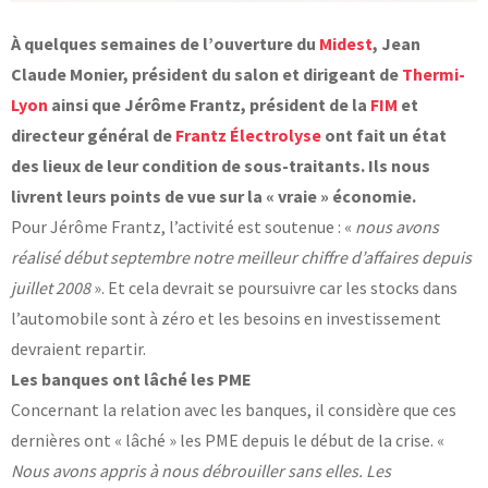
Laboratoires communs
À quelques semaines de l’ouverture du
Midest
, Jean
Carnot
AGRÉMENTS ET RECONNAISSANCES QSE
Claude Monier, président du salon et dirigeant de
Thermi-
Fondation Cetim
Publications scientifiques
Lyon
ainsi que Jérôme Frantz, président de la
FIM
et
Librairie
Certifications qualité
directeur général de
Frantz Électrolyse
ont fait un état
Cofrac Étalonnage
QUI SOMMES-NOUS ?
des lieux de leur condition de sous-traitants. Ils nous
Cofrac Essai
MASE
livrent leurs points de vue sur la « vraie » économie.
Notifications CE
Le Cetim en bref
Pour Jérôme Frantz, l’activité est soutenue : «
nous avons
Agréments internationaux
Nos valeurs
Agrément ministériel
réalisé début septembre notre meilleur chiffre d’affaires depuis
Gouvernance
Certifications Cofrend
Information pratiques
Rapports - Publications
juillet 2008
». Et cela devrait se poursuivre car les stocks dans
Mentions légales
Vidéo de présentation
l’automobile sont à zéro et les besoins en investissement
Historique
Données personnelles
Charte développement durable
devraient repartir.
Conditions générales de vente
Égalité Femmes/Hommes
Les banques ont lâché les PME
Avis d'achat
Concernant la relation avec les banques, il considère que ces
dernières ont « lâché » les PME depuis le début de la crise. «
Nous avons appris à nous débrouiller sans elles. Les