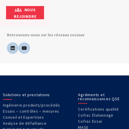
NOUS
REJOINDRE
Retrouvons-nous sur les réseaux sociaux
Solutions et prestations
Agréments et
reconnaissances QSE
Ingénierie produits/procédés
Certifications qualité
Essais – contrôles – mesures
Cofrac Étalonnage
Conseil et Expertises
Cofrac Essai
Analyse de défaillance
MASE