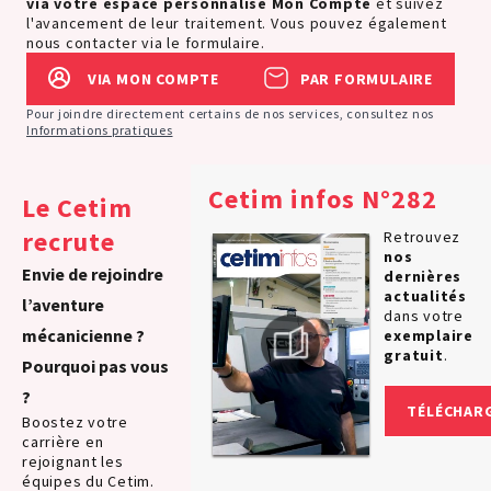
via votre espace personnalisé
Mon Compte
et suivez
l'avancement de leur traitement. Vous pouvez également
nous contacter via le formulaire.
VIA MON COMPTE
PAR FORMULAIRE
Pour joindre directement certains de nos services, consultez nos
Informations pratiques
Cetim infos N°282
Le Cetim
recrute
Retrouvez
nos
Envie de rejoindre
dernières
actualités
l’aventure
dans votre
mécanicienne ?
exemplaire
gratuit
.
Pourquoi pas vous
?
TÉLÉCHAR
Boostez votre
carrière en
rejoignant les
équipes du Cetim.