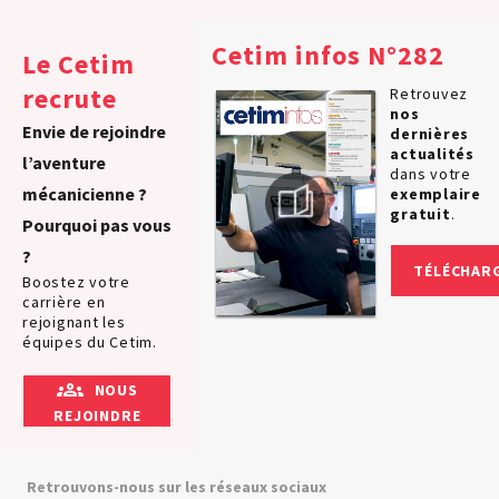
Cetim infos N°282
Le Cetim
recrute
Retrouvez
nos
Envie de rejoindre
dernières
actualités
l’aventure
dans votre
mécanicienne ?
exemplaire
gratuit
.
Pourquoi pas vous
?
TÉLÉCHAR
Boostez votre
carrière en
rejoignant les
équipes du Cetim.
NOUS
REJOINDRE
Retrouvons-nous sur les réseaux sociaux