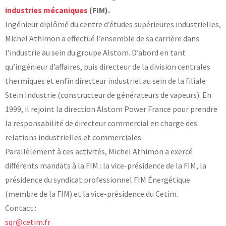
industries mécaniques
(FIM).
Laboratoires communs
Ingénieur diplômé du centre d’études supérieures industrielles,
Carnot
AGRÉMENTS ET RECONNAISSANCES QSE
Fondation Cetim
Michel Athimon a effectué l’ensemble de sa carrière dans
Publications scientifiques
l’industrie au sein du groupe Alstom. D’abord en tant
Librairie
Certifications qualité
qu’ingénieur d’affaires, puis directeur de la division centrales
Cofrac Étalonnage
QUI SOMMES-NOUS ?
Cofrac Essai
thermiques et enfin directeur industriel au sein de la filiale
MASE
Stein Industrie (constructeur de générateurs de vapeurs). En
Notifications CE
Le Cetim en bref
Agréments internationaux
1999, il rejoint la direction Alstom Power France pour prendre
Nos valeurs
Agrément ministériel
Gouvernance
la responsabilité de directeur commercial en charge des
Certifications Cofrend
Information pratiques
Rapports - Publications
relations industrielles et commerciales.
Mentions légales
Vidéo de présentation
Historique
Parallèlement à ces activités, Michel Athimon a exercé
Données personnelles
Charte développement durable
différents mandats à la FIM : la vice-présidence de la FIM, la
Conditions générales de vente
Égalité Femmes/Hommes
présidence du syndicat professionnel FIM Énergétique
Avis d'achat
(membre de la FIM) et la vice-présidence du Cetim.
Contact :
sqr@cetim.fr