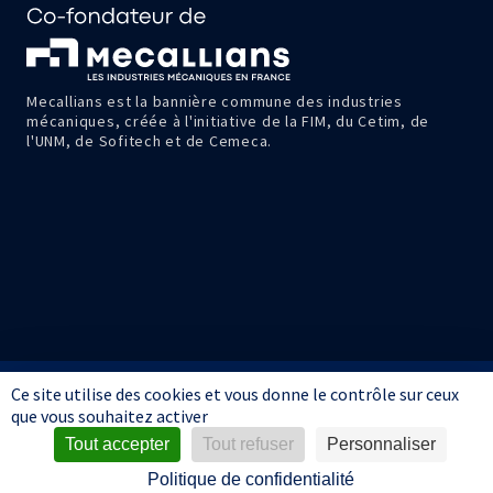
Mecallians est la bannière commune des industries
mécaniques, créée à l'initiative de la FIM, du Cetim, de
l'UNM, de Sofitech et de Cemeca.
Ce site utilise des cookies et vous donne le contrôle sur ceux
Informations
Mentions
Données
Conditions
Avis
que vous souhaitez activer
pratiques
légales
personnelles
générales de
d'acha
Tout accepter
Tout refuser
Personnaliser
vente
Politique de confidentialité